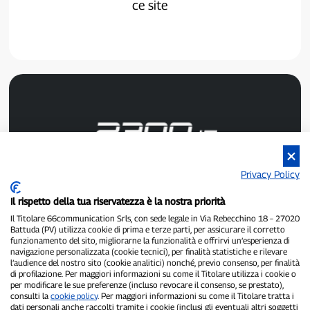
ce site
Privacy Policy
P300.it est un journal indépendant.
Numéro d'enregistrement : 1/2021 du 1/2/2021 - Tribunal de
Il rispetto della tua riservatezza è la nostra priorità
Pavie.
Propriétaire et éditeur :
66communication Srls
- Numéro de TVA :
Il Titolare 66communication Srls, con sede legale in Via Rebecchino 18 – 27020
Battuda (PV) utilizza cookie di prima e terze parti, per assicurare il corretto
02798890188.
funzionamento del sito, migliorarne la funzionalità e offrirvi un’esperienza di
Rédacteur en chef :
Alessandro Secchi
- Rédacteur adjoint :
Federico
navigazione personalizzata (cookie tecnici), per finalità statistiche e rilevare
Benedusi.
l’audience del nostro sito (cookie analitici) nonché, previo consenso, per finalità
Politique de confidentialité
-
Politique relative aux cookies
di profilazione. Per maggiori informazioni su come il Titolare utilizza i cookie o
per modificare le sue preferenze (incluso revocare il consenso, se prestato),
consulti la
cookie policy
. Per maggiori informazioni su come il Titolare tratta i
« Si c'est vraiment arrivé, vous le trouverez sur P300.it »
dati personali anche raccolti tramite i cookie (inclusi gli eventuali altri soggetti