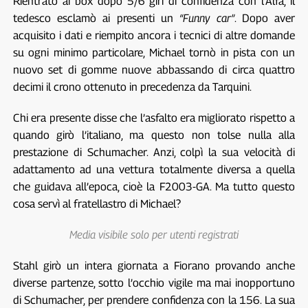
Rientrato ai box dopo 5/6 giri di confidenza con l’Alfa, il
tedesco esclamò ai presenti un
“Funny car”
. Dopo aver
acquisito i dati e riempito ancora i tecnici di altre domande
su ogni minimo particolare, Michael tornò in pista con un
nuovo set di gomme nuove abbassando di circa quattro
decimi il crono ottenuto in precedenza da Tarquini.
Chi era presente disse che l’asfalto era migliorato rispetto a
quando girò l’italiano, ma questo non tolse nulla alla
prestazione di Schumacher. Anzi, colpì la sua velocità di
adattamento ad una vettura totalmente diversa a quella
che guidava all’epoca, cioè la F2003-GA. Ma tutto questo
cosa servì al fratellastro di Michael?
Media visibile solo per utenti registrati
Stahl girò un intera giornata a Fiorano provando anche
diverse partenze, sotto l’occhio vigile ma mai inopportuno
di Schumacher, per prendere confidenza con la 156. La sua