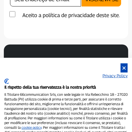
Aceito a política de privacidade deste site.
Privacy Policy
Il rispetto della tua riservatezza è la nostra priorità
P300.it é um jornal independente.
Número de registro 1/2021 de 01/02/2021 - Tribunal de Pavia.
Il Titolare 66communication Srls, con sede legale in Via Rebecchino 18 – 27020
Battuda (PV) utilizza cookie di prima e terze parti, per assicurare il corretto
Proprietário e editor:
66communication Srls
- Número de IVA
funzionamento del sito, migliorarne la funzionalità e offrirvi un’esperienza di
02798890188.
navigazione personalizzata (cookie tecnici), per finalità statistiche e rilevare
Editor-chefe:
Alessandro Secchi
- Editor adjunto:
Federico Benedusi.
l’audience del nostro sito (cookie analitici) nonché, previo consenso, per finalità
Política de Privacidade
-
Política de Cookies.
di profilazione. Per maggiori informazioni su come il Titolare utilizza i cookie o
per modificare le sue preferenze (incluso revocare il consenso, se prestato),
consulti la
cookie policy
. Per maggiori informazioni su come il Titolare tratta i
"Se isso realmente aconteceu, você encontrará no P300.it"