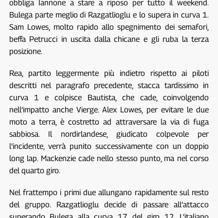
obbliga Iannone a stare a riposo per tutto il weekend.
Bulega parte meglio di Razgatlioglu e lo supera in curva 1.
Sam Lowes, molto rapido allo spegnimento dei semafori,
beffa Petrucci in uscita dalla chicane e gli ruba la terza
posizione.
Rea, partito leggermente più indietro rispetto ai piloti
descritti nel paragrafo precedente, stacca tardissimo in
curva 1 e colpisce Bautista, che cade, coinvolgendo
nell’impatto anche Vierge. Alex Lowes, per evitare le due
moto a terra, è costretto ad attraversare la via di fuga
sabbiosa. Il nordirlandese, giudicato colpevole per
l’incidente, verrà punito successivamente con un doppio
long lap. Mackenzie cade nello stesso punto, ma nel corso
del quarto giro.
Nel frattempo i primi due allungano rapidamente sul resto
del gruppo. Razgatlioglu decide di passare all’attacco
superando Bulega alla curva 17 del giro 12. L’italiano