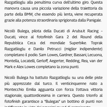
Razgatlioglu alla penultima curva dell’ultimo giro. Questa
manovra causa una piccola variazione della traiettoria da
parte della BMW, che essendo più lenta, viene recuperata
grazie alla potenza straordinaria sprigionata dalla Panigale.
Nicolò Bulega, pilota della Ducati di Aruba.it Racing –
Ducati, vince al fotofinish Gara 2 del Round della
Repubblica Ceca del mondiale Superbike. Toprak
Razgatlioglu e Danilo Petrucci (miglior indipendente)
completano il podio. Sam Lowes, Gardner, Bassani, Lecuona,
Montella, Locatelli, Gerloff, Aegerter, Redding, Rea, van der
Mark e Alex Lowes completano la zona punti.
Nicolò Bulega ha battuto Razgatlioglu su una delle piste
più apprezzate dal turco. Il venticinquenne nato a
Montecchio Emilia agguanta con forza l’ottava vittoria
stagionale, quattordicesima in carriera. Questo trionfo al
fotofinish garantisce a “Bulegas” un bottino di punti non