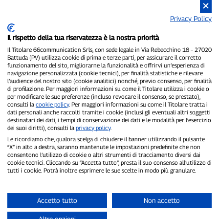
Privacy Policy
Il rispetto della tua riservatezza è la nostra priorità
Il Titolare 66communication Srls, con sede legale in Via Rebecchino 18 – 27020
Battuda (PV) utilizza cookie di prima e terze parti, per assicurare il corretto
funzionamento del sito, migliorarne la funzionalità e offrirvi un’esperienza di
navigazione personalizzata (cookie tecnici), per finalità statistiche e rilevare
P300.it è una Testata Giornalistica indipendente
l’audience del nostro sito (cookie analitici) nonché, previo consenso, per finalità
Registrazione numero 1/2021 del 1/2/2021 - Tribunale di Pavia
di profilazione. Per maggiori informazioni su come il Titolare utilizza i cookie o
Proprietario ed editore:
66communication Srls
- P.IVA
per modificare le sue preferenze (incluso revocare il consenso, se prestato),
consulti la
cookie policy
. Per maggiori informazioni su come il Titolare tratta i
02798890188
dati personali anche raccolti tramite i cookie (inclusi gli eventuali altri soggetti
Direttore Responsabile:
Alessandro Secchi
- Vicedirettore:
Federico
destinatari dei dati, i tempi di conservazione dei dati e le modalità per l’esercizio
Benedusi
dei suoi diritti), consulti la
privacy policy
.
Privacy Policy
-
Cookie Policy
Le ricordiamo che, qualora scelga di chiudere il banner utilizzando il pulsante
“X” in alto a destra, saranno mantenute le impostazioni predefinite che non
"Se è successo davvero, lo trovi su P300.it"
consentono l’utilizzo di cookie o altri strumenti di tracciamento diversi dai
cookie tecnici. Cliccando su “Accetta tutto”, presta il suo consenso all’utilizzo di
tutti i cookie. Potrà inoltre esprimere le sue scelte in modo più granulare.
Copyright © P300.it 2012-2026
Accetto tutto
Non accetto