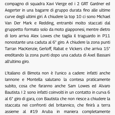
compagno di squadra Xavi Vierge ed i 2 GRT Gardner ed
Aegerter in una bagarre di gruppo durata fino alle ultime
curve degli ultimi giri. A chiudere la top 10 ci sono Michael
Van Der Mark e Redding, entrambi molto staccati dal
gruppetto formato solo da moto giapponesi, mentre dietro
di loro arriva Alex Lowes che taglia il traguardo in P11
nonostante una caduta al 6° giro. A chiudere la zona punti
Tarran MacKenzie, Gerloff, Rabat e Vickers che arriva 15°
ereditando la zona punti dopo una caduta di Axel Bassani
all’ultimo giro.
L’italiano di Bimota non è l’unico a cadere: infatti anche
Iannone e Montella salutano la contesa praticamente
subito, cosa che faranno anche Sam Lowes ed Alvaro
Bautista. I 2 sono infatti coinvolti in un contatto in curva 6
al 6° giro di gara, con Bautista che non riesce a chiudere la
staccata nei confronti del britannico, che finirà a terra
assieme al #19 Aruba in maniera completamente