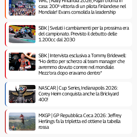
WRC | Rally Finlandia 2026, Pajari trionfa in
casa: 200ª vittoria di un pilota finlandese nel
Mondiale! Evans consolida la leadership
SBK | Svelati i cambiamenti per la prossima era
del campionato. Previsto il debutto delle
1.200cc dal 2030
SBK | Intervista esclusiva a Tommy Bridewell:
“Ho detto per scherzo al team manager che
avremmo dovuto correre nel mondiale.
Mezz’ora dopo eravamo dentro”
NASCAR | Cup Series, Indianapolis 2026:
Corey Heim conquista anche la Brickyard
400!
MXGP | GP Repubblica Ceca 2026: Jeffrey
Herlings fa la tripletta ed ottiene la tabella
rossa