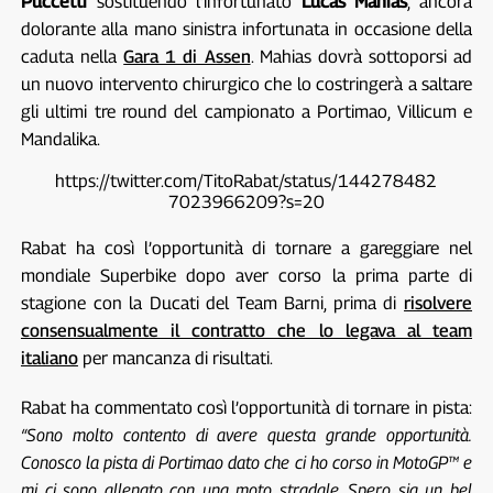
Puccetti
sostituendo l’infortunato
Lucas Mahias
, ancora
dolorante alla mano sinistra infortunata in occasione della
caduta nella
Gara 1 di Assen
. Mahias dovrà sottoporsi ad
un nuovo intervento chirurgico che lo costringerà a saltare
gli ultimi tre round del campionato a Portimao, Villicum e
Mandalika.
https://twitter.com/TitoRabat/status/144278482
7023966209?s=20
Rabat ha così l’opportunità di tornare a gareggiare nel
mondiale Superbike dopo aver corso la prima parte di
stagione con la Ducati del Team Barni, prima di
risolvere
consensualmente il contratto che lo legava al team
italiano
per mancanza di risultati.
Rabat ha commentato così l’opportunità di tornare in pista:
“Sono molto contento di avere questa grande opportunità.
Conosco la pista di Portimao dato che ci ho corso in MotoGP™ e
mi ci sono allenato con una moto stradale. Spero sia un bel