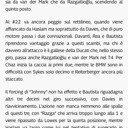
sia da van der Mark che da Razgatlıoğlu, scendendo al
quinto posto.
Al #22 va ancora peggio sul rettilineo, quando viene
affiancato da Haslam ma soprattutto da Davies, che di puro
motore passa i due connazionali. Davanti, Rea e Bautista
riprendono vantaggio grazie a questi scambi, ma chi è
davvero all’attacco è il gallese della Ducati che, nello stesso
giro, passa anche Razgatlıoğlu e van der Mark nel T4. Per
Chaz inizia la caccia ai primi due, mentre le BMW sono in
difficoltà con Sykes solo decimo e Reiterberger ancora più
staccato.
Il forcing di “Johnny” non ha effetto e Bautista riguadagna
altri tre decimi nel giro successivo, con Davies in
riavvicinamento. L’azione non manca nemmeno alle spalle
di questi tre, con “Razga” che arriva troppo lungo alla 1 e
viene ripassato da Lowes per la quinta posizione, mentre
Haslam va largo come lui nel tentativo di superarlo in