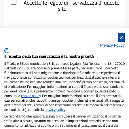
Accetto le regole di riservatezza di questo
sito
Privacy Policy
Il rispetto della tua riservatezza è la nostra priorità
Il Titolare 66communication Srls, con sede legale in Via Rebecchino 18 – 27020
Battuda (PV) utilizza cookie di prima e terze parti, per assicurare il corretto
funzionamento del sito, migliorarne la funzionalità e offrirvi un’esperienza di
navigazione personalizzata (cookie tecnici), per finalità statistiche e rilevare
P300.it è una Testata Giornalistica indipendente
l’audience del nostro sito (cookie analitici) nonché, previo consenso, per finalità
Registrazione numero 1/2021 del 1/2/2021 - Tribunale di Pavia
di profilazione. Per maggiori informazioni su come il Titolare utilizza i cookie o
per modificare le sue preferenze (incluso revocare il consenso, se prestato),
Proprietario ed editore:
66communication Srls
- P.IVA
consulti la
cookie policy
. Per maggiori informazioni su come il Titolare tratta i
02798890188
dati personali anche raccolti tramite i cookie (inclusi gli eventuali altri soggetti
Direttore Responsabile:
Alessandro Secchi
- Vicedirettore:
Federico
destinatari dei dati, i tempi di conservazione dei dati e le modalità per l’esercizio
Benedusi
dei suoi diritti), consulti la
privacy policy
.
Privacy Policy
-
Cookie Policy
Le ricordiamo che, qualora scelga di chiudere il banner utilizzando il pulsante
“X” in alto a destra, saranno mantenute le impostazioni predefinite che non
"Se è successo davvero, lo trovi su P300.it"
consentono l’utilizzo di cookie o altri strumenti di tracciamento diversi dai