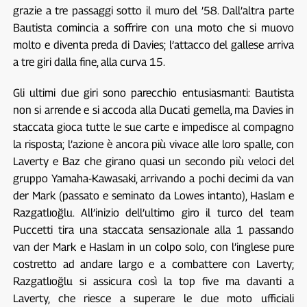
grazie a tre passaggi sotto il muro del ’58. Dall’altra parte
Bautista comincia a soffrire con una moto che si muovo
molto e diventa preda di Davies; l’attacco del gallese arriva
a tre giri dalla fine, alla curva 15.
Gli ultimi due giri sono parecchio entusiasmanti: Bautista
non si arrende e si accoda alla Ducati gemella, ma Davies in
staccata gioca tutte le sue carte e impedisce al compagno
la risposta; l’azione è ancora più vivace alle loro spalle, con
Laverty e Baz che girano quasi un secondo più veloci del
gruppo Yamaha-Kawasaki, arrivando a pochi decimi da van
der Mark (passato e seminato da Lowes intanto), Haslam e
Razgatlıoğlu. All’inizio dell’ultimo giro il turco del team
Puccetti tira una staccata sensazionale alla 1 passando
van der Mark e Haslam in un colpo solo, con l’inglese pure
costretto ad andare largo e a combattere con Laverty;
Razgatlıoğlu si assicura così la top five ma davanti a
Laverty, che riesce a superare le due moto ufficiali