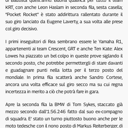
di Bautista quest’anno. Buona qualifica per tutto il team
KRT, con anche Leon Haslam in seconda fila, sesta casella;
“Pocket Rocket” è stato addirittura rallentato durante il
suo giro lanciato da Eugene Laverty, a sua volta alle prese
col giro decisivo.
I primi inseguitori di Rea sembrano essere le Yamaha R1,
appartenenti ai team Crescent, GRT e anche Ten Kate: Alex
Lowes ha piazzato un bel colpo in queste prove siglando il
secondo posto, che potrebbe permettergli di stare davanti
e guadagnare punti nella lotta per il terzo posto del
mondiale. In prima fila scatterà anche Sandro Cortese,
ancora una volta efficace sul giro secco ma su cui regna
incertezza in merito a ciò che potrà fare in gara.
Apre la seconda fila la BMW di Tom Sykes, staccato già
mezzo secondo dall’1:56.246 fatto dal suo ex-compagno
di squadra. E’ stato un turno piuttosto buono anche per le
moto tedesche con il nono posto di Markus Reiterberger, di