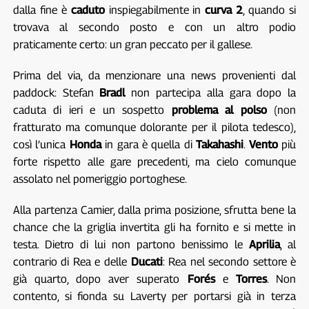
dalla fine è
caduto
inspiegabilmente in
curva 2
, quando si
trovava al secondo posto e con un altro podio
praticamente certo: un gran peccato per il gallese.
Prima del via, da menzionare una news provenienti dal
paddock: Stefan
Bradl
non partecipa alla gara dopo la
caduta di ieri e un sospetto
problema al polso
(non
fratturato ma comunque dolorante per il pilota tedesco),
così l’unica
Honda
in gara è quella di
Takahashi
.
Vento
più
forte rispetto alle gare precedenti, ma cielo comunque
assolato nel pomeriggio portoghese.
Alla partenza Camier, dalla prima posizione, sfrutta bene la
chance che la griglia invertita gli ha fornito e si mette in
testa. Dietro di lui non partono benissimo le
Aprilia
, al
contrario di Rea e delle
Ducati
: Rea nel secondo settore è
già quarto, dopo aver superato
Forés
e
Torres
. Non
contento, si fionda su Laverty per portarsi già in terza