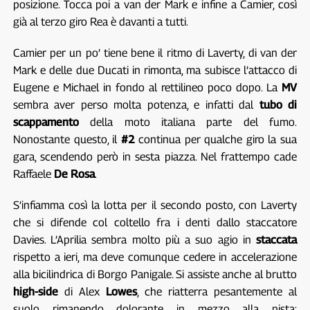
posizione. Tocca poi a van der Mark e infine a Camier, così
già al terzo giro Rea è davanti a tutti.
Camier per un po’ tiene bene il ritmo di Laverty, di van der
Mark e delle due Ducati in rimonta, ma subisce l’attacco di
Eugene e Michael in fondo al rettilineo poco dopo. La
MV
sembra aver perso molta potenza, e infatti dal
tubo di
scappamento
della moto italiana parte del fumo.
Nonostante questo, il
#2
continua per qualche giro la sua
gara, scendendo però in sesta piazza. Nel frattempo cade
Raffaele
De Rosa
.
S’infiamma così la lotta per il secondo posto, con Laverty
che si difende col coltello fra i denti dallo staccatore
Davies. L’Aprilia sembra molto più a suo agio in
staccata
rispetto a ieri, ma deve comunque cedere in accelerazione
alla bicilindrica di Borgo Panigale. Si assiste anche al brutto
high-side
di Alex
Lowes
, che riatterra pesantemente al
suolo rimanendo dolorante in mezzo alla pista;