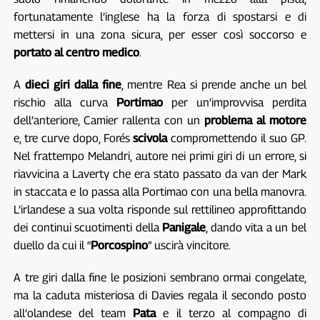
fortunatamente l’inglese ha la forza di spostarsi e di
mettersi in una zona sicura, per esser così soccorso e
portato al centro medico
.
A
dieci giri dalla fine
, mentre Rea si prende anche un bel
rischio alla curva
Portimao
per un’improvvisa perdita
dell’anteriore, Camier rallenta con un
problema al motore
e, tre curve dopo, Forés
scivola
compromettendo il suo GP.
Nel frattempo Melandri, autore nei primi giri di un errore, si
riavvicina a Laverty che era stato passato da van der Mark
in staccata e lo passa alla Portimao con una bella manovra.
L’irlandese a sua volta risponde sul rettilineo approfittando
dei continui scuotimenti della
Panigale
, dando vita a un bel
duello da cui il “
Porcospino
” uscirà vincitore.
A tre giri dalla fine le posizioni sembrano ormai congelate,
ma la caduta misteriosa di Davies regala il secondo posto
all’olandese del team
Pata
e il terzo al compagno di