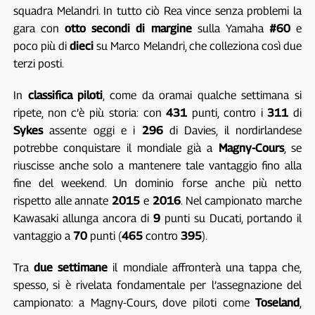
squadra Melandri. In tutto ciò Rea vince senza problemi la
gara con
otto secondi di margine
sulla Yamaha
#60
e
poco più di
dieci
su Marco Melandri, che colleziona così due
terzi posti.
In
classifica piloti
, come da oramai qualche settimana si
ripete, non c’è più storia: con
431
punti, contro i
311
di
Sykes
assente oggi e i
296
di Davies, il nordirlandese
potrebbe conquistare il mondiale già a
Magny-Cours
, se
riuscisse anche solo a mantenere tale vantaggio fino alla
fine del weekend. Un dominio forse anche più netto
rispetto alle annate
2015
e
2016
. Nel campionato marche
Kawasaki allunga ancora di
9
punti su Ducati, portando il
vantaggio a
70
punti (
465
contro
395
).
Tra
due settimane
il mondiale affronterà una tappa che,
spesso, si è rivelata fondamentale per l’assegnazione del
campionato: a Magny-Cours, dove piloti come
Toseland
,