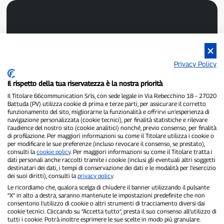
Privacy Policy
P300.it ist eine unabhängige Zeitung.
Il rispetto della tua riservatezza è la nostra priorità
Registrierungsnummer 1/2021 vom 1.2.2021 – Gericht Pavia.
Inhaber und Herausgeber:
66communication Srls
– USt-IdNr.
Il Titolare 66communication Srls, con sede legale in Via Rebecchino 18 – 27020
02798890188.
Battuda (PV) utilizza cookie di prima e terze parti, per assicurare il corretto
funzionamento del sito, migliorarne la funzionalità e offrirvi un’esperienza di
Chefredakteur:
Alessandro Secchi
– Stellvertretender Chefredakteur:
navigazione personalizzata (cookie tecnici), per finalità statistiche e rilevare
Federico Benedusi.
l’audience del nostro sito (cookie analitici) nonché, previo consenso, per finalità
Datenschutzrichtlinie
–
Cookie-Richtlinie
di profilazione. Per maggiori informazioni su come il Titolare utilizza i cookie o
per modificare le sue preferenze (incluso revocare il consenso, se prestato),
„Wenn es wirklich passiert ist, findet man es auf P300.it.“
consulti la
cookie policy
. Per maggiori informazioni su come il Titolare tratta i
dati personali anche raccolti tramite i cookie (inclusi gli eventuali altri soggetti
destinatari dei dati, i tempi di conservazione dei dati e le modalità per l’esercizio
Copyright © P300.it 2012–2026
dei suoi diritti), consulti la
privacy policy
.
Le ricordiamo che, qualora scelga di chiudere il banner utilizzando il pulsante
“X” in alto a destra, saranno mantenute le impostazioni predefinite che non
consentono l’utilizzo di cookie o altri strumenti di tracciamento diversi dai
cookie tecnici. Cliccando su “Accetta tutto”, presta il suo consenso all’utilizzo di
tutti i cookie. Potrà inoltre esprimere le sue scelte in modo più granulare.