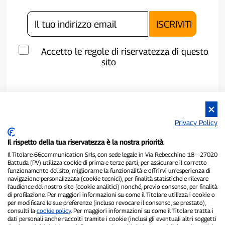
Accetto le regole di riservatezza di questo
sito
Privacy Policy
Il rispetto della tua riservatezza è la nostra priorità
Il Titolare 66communication Srls, con sede legale in Via Rebecchino 18 – 27020
Battuda (PV) utilizza cookie di prima e terze parti, per assicurare il corretto
funzionamento del sito, migliorarne la funzionalità e offrirvi un’esperienza di
navigazione personalizzata (cookie tecnici), per finalità statistiche e rilevare
l’audience del nostro sito (cookie analitici) nonché, previo consenso, per finalità
P300.it è una Testata Giornalistica indipendente
di profilazione. Per maggiori informazioni su come il Titolare utilizza i cookie o
Registrazione numero 1/2021 del 1/2/2021 - Tribunale di Pavia
per modificare le sue preferenze (incluso revocare il consenso, se prestato),
Proprietario ed editore:
66communication Srls
- P.IVA
consulti la
cookie policy
. Per maggiori informazioni su come il Titolare tratta i
02798890188
dati personali anche raccolti tramite i cookie (inclusi gli eventuali altri soggetti