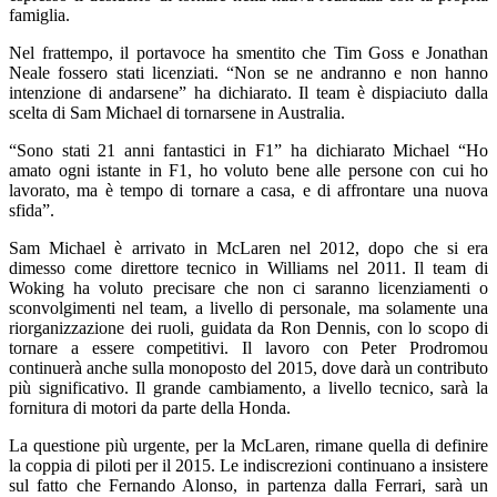
famiglia.
Nel frattempo, il portavoce ha smentito che Tim Goss e Jonathan
Neale fossero stati licenziati. “Non se ne andranno e non hanno
intenzione di andarsene” ha dichiarato. Il team è dispiaciuto dalla
scelta di Sam Michael di tornarsene in Australia.
“Sono stati 21 anni fantastici in F1” ha dichiarato Michael “Ho
amato ogni istante in F1, ho voluto bene alle persone con cui ho
lavorato, ma è tempo di tornare a casa, e di affrontare una nuova
sfida”.
Sam Michael è arrivato in McLaren nel 2012, dopo che si era
dimesso come direttore tecnico in Williams nel 2011. Il team di
Woking ha voluto precisare che non ci saranno licenziamenti o
sconvolgimenti nel team, a livello di personale, ma solamente una
riorganizzazione dei ruoli, guidata da Ron Dennis, con lo scopo di
tornare a essere competitivi. Il lavoro con Peter Prodromou
continuerà anche sulla monoposto del 2015, dove darà un contributo
più significativo. Il grande cambiamento, a livello tecnico, sarà la
fornitura di motori da parte della Honda.
La questione più urgente, per la McLaren, rimane quella di definire
la coppia di piloti per il 2015. Le indiscrezioni continuano a insistere
sul fatto che Fernando Alonso, in partenza dalla Ferrari, sarà un