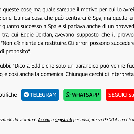
to queste cose, ma quale sarebbe il motivo per cui lo avre
ione. L’unica cosa che può centrarci è Spa, ma quello era
per quanto successo a Spa e si parlava anche di un provve
ve, tra cui Eddie Jordan, avevano supposto che il prov
 “Non c’è niente da restituire. Gli errori possono succede
di proposito”.
ubbi: “Dico a Eddie che solo un paranoico può venire fuo
, e così anche la domenica. Chiunque cerchi di interpretare 
otifiche
TELEGRAM
WHATSAPP
SEGUICI s
izzando da visitatore.
Accedi
o
registrati
per navigare su P300.it con alc