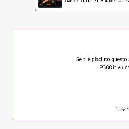
Hamilton e Leclerc. Antonelli 4°. Lew
Se ti è piaciuto questo 
P300.it è un
* L'ope