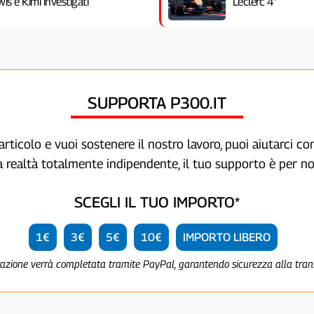
is e Kimi investigati
Leclerc 4°
SUPPORTA P300.IT
articolo e vuoi sostenere il nostro lavoro, puoi aiutarci c
a realtà totalmente indipendente, il tuo supporto è per no
SCEGLI IL TUO IMPORTO*
1€
3€
5€
10€
IMPORTO LIBERO
razione verrà completata tramite PayPal, garantendo sicurezza alla tra