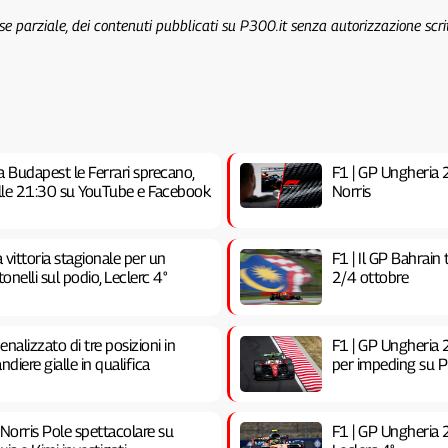
 se parziale, dei contenuti pubblicati su P300.it senza autorizzazione scri
a Budapest le Ferrari sprecano,
F1 | GP Ungheria 20
 alle 21:30 su YouTube e Facebook
Norris
vittoria stagionale per un
F1 | Il GP Bahrain
nelli sul podio, Leclerc 4°
2/4 ottobre
nalizzato di tre posizioni in
F1 | GP Ungheria 2
ndiere gialle in qualifica
per impeding su Pia
 Norris Pole spettacolare su
F1 | GP Ungheria 