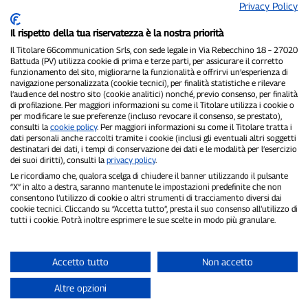
Privacy Policy
Il rispetto della tua riservatezza è la nostra priorità
Il Titolare 66communication Srls, con sede legale in Via Rebecchino 18 – 27020
Battuda (PV) utilizza cookie di prima e terze parti, per assicurare il corretto
funzionamento del sito, migliorarne la funzionalità e offrirvi un’esperienza di
navigazione personalizzata (cookie tecnici), per finalità statistiche e rilevare
P300.it è una Testata Giornalistica indipendente
l’audience del nostro sito (cookie analitici) nonché, previo consenso, per finalità
di profilazione. Per maggiori informazioni su come il Titolare utilizza i cookie o
Registrazione numero 1/2021 del 1/2/2021 - Tribunale di Pavia
per modificare le sue preferenze (incluso revocare il consenso, se prestato),
Proprietario ed editore:
66communication Srls
- P.IVA
consulti la
cookie policy
. Per maggiori informazioni su come il Titolare tratta i
02798890188
dati personali anche raccolti tramite i cookie (inclusi gli eventuali altri soggetti
Direttore Responsabile:
Alessandro Secchi
- Vicedirettore:
Federico
destinatari dei dati, i tempi di conservazione dei dati e le modalità per l’esercizio
Benedusi
dei suoi diritti), consulti la
privacy policy
.
Privacy Policy
-
Cookie Policy
Le ricordiamo che, qualora scelga di chiudere il banner utilizzando il pulsante
“X” in alto a destra, saranno mantenute le impostazioni predefinite che non
consentono l’utilizzo di cookie o altri strumenti di tracciamento diversi dai
"Se è successo davvero, lo trovi su P300.it"
cookie tecnici. Cliccando su “Accetta tutto”, presta il suo consenso all’utilizzo di
tutti i cookie. Potrà inoltre esprimere le sue scelte in modo più granulare.
Copyright © P300.it 2012-2026
Accetto tutto
Non accetto
Altre opzioni