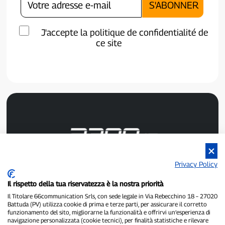
J'accepte la politique de confidentialité de
ce site
Privacy Policy
P300.it est un journal indépendant.
Numéro d'enregistrement : 1/2021 du 1/2/2021 - Tribunal de
Il rispetto della tua riservatezza è la nostra priorità
Pavie.
Il Titolare 66communication Srls, con sede legale in Via Rebecchino 18 – 27020
Propriétaire et éditeur :
66communication Srls
- Numéro de TVA :
Battuda (PV) utilizza cookie di prima e terze parti, per assicurare il corretto
02798890188.
funzionamento del sito, migliorarne la funzionalità e offrirvi un’esperienza di
Rédacteur en chef :
Alessandro Secchi
- Rédacteur adjoint :
Federico
navigazione personalizzata (cookie tecnici), per finalità statistiche e rilevare