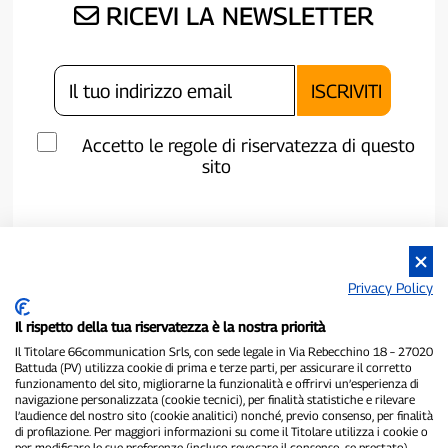
RICEVI LA NEWSLETTER
Accetto le regole di riservatezza di questo
sito
Privacy Policy
Il rispetto della tua riservatezza è la nostra priorità
Il Titolare 66communication Srls, con sede legale in Via Rebecchino 18 – 27020
Battuda (PV) utilizza cookie di prima e terze parti, per assicurare il corretto
funzionamento del sito, migliorarne la funzionalità e offrirvi un’esperienza di
navigazione personalizzata (cookie tecnici), per finalità statistiche e rilevare
P300.it è una Testata Giornalistica indipendente
l’audience del nostro sito (cookie analitici) nonché, previo consenso, per finalità
di profilazione. Per maggiori informazioni su come il Titolare utilizza i cookie o
Registrazione numero 1/2021 del 1/2/2021 - Tribunale di Pavia
per modificare le sue preferenze (incluso revocare il consenso, se prestato),