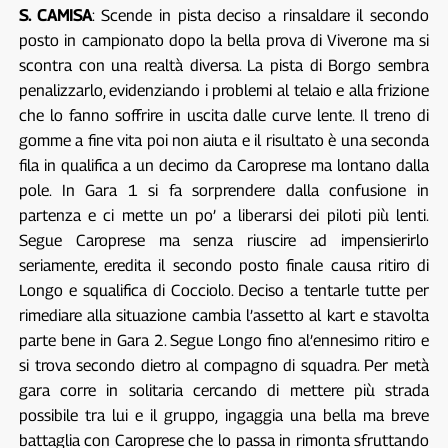
S. CAMISA
: Scende in pista deciso a rinsaldare il secondo
posto in campionato dopo la bella prova di Viverone ma si
scontra con una realtà diversa. La pista di Borgo sembra
penalizzarlo, evidenziando i problemi al telaio e alla frizione
che lo fanno soffrire in uscita dalle curve lente. Il treno di
gomme a fine vita poi non aiuta e il risultato è una seconda
fila in qualifica a un decimo da Caroprese ma lontano dalla
pole. In Gara 1 si fa sorprendere dalla confusione in
partenza e ci mette un po’ a liberarsi dei piloti più lenti.
Segue Caroprese ma senza riuscire ad impensierirlo
seriamente, eredita il secondo posto finale causa ritiro di
Longo e squalifica di Cocciolo. Deciso a tentarle tutte per
rimediare alla situazione cambia l’assetto al kart e stavolta
parte bene in Gara 2. Segue Longo fino al’ennesimo ritiro e
si trova secondo dietro al compagno di squadra. Per metà
gara corre in solitaria cercando di mettere più strada
possibile tra lui e il gruppo, ingaggia una bella ma breve
battaglia con Caroprese che lo passa in rimonta sfruttando