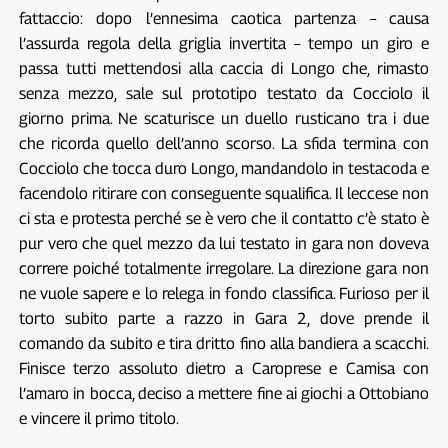
fattaccio: dopo l’ennesima caotica partenza – causa
l’assurda regola della griglia invertita – tempo un giro e
passa tutti mettendosi alla caccia di Longo che, rimasto
senza mezzo, sale sul prototipo testato da Cocciolo il
giorno prima. Ne scaturisce un duello rusticano tra i due
che ricorda quello dell’anno scorso. La sfida termina con
Cocciolo che tocca duro Longo, mandandolo in testacoda e
facendolo ritirare con conseguente squalifica. Il leccese non
ci sta e protesta perché se è vero che il contatto c’è stato è
pur vero che quel mezzo da lui testato in gara non doveva
correre poiché totalmente irregolare. La direzione gara non
ne vuole sapere e lo relega in fondo classifica. Furioso per il
torto subito parte a razzo in Gara 2, dove prende il
comando da subito e tira dritto fino alla bandiera a scacchi.
Finisce terzo assoluto dietro a Caroprese e Camisa con
l’amaro in bocca, deciso a mettere fine ai giochi a Ottobiano
e vincere il primo titolo.