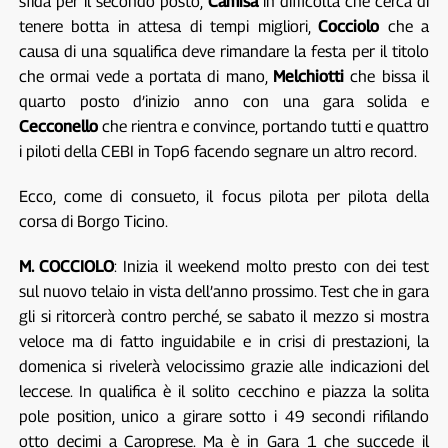
sfida per il secondo posto,
Camisa
in difficoltà che cerca di
tenere botta in attesa di tempi migliori,
Cocciolo
che a
causa di una squalifica deve rimandare la festa per il titolo
che ormai vede a portata di mano,
Melchiotti
che bissa il
quarto posto d’inizio anno con una gara solida e
Cecconello
che rientra e convince, portando tutti e quattro
i piloti della CEBI in Top6 facendo segnare un altro record.
Ecco, come di consueto, il focus pilota per pilota della
corsa di Borgo Ticino.
M. COCCIOLO
: Inizia il weekend molto presto con dei test
sul nuovo telaio in vista dell’anno prossimo. Test che in gara
gli si ritorcerà contro perché, se sabato il mezzo si mostra
veloce ma di fatto inguidabile e in crisi di prestazioni, la
domenica si rivelerà velocissimo grazie alle indicazioni del
leccese. In qualifica è il solito cecchino e piazza la solita
pole position, unico a girare sotto i 49 secondi rifilando
otto decimi a Caroprese. Ma è in Gara 1 che succede il