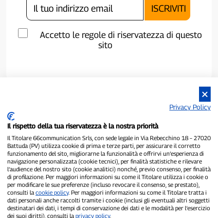
Accetto le regole di riservatezza di questo
sito
Privacy Policy
Il rispetto della tua riservatezza è la nostra priorità
Il Titolare 66communication Srls, con sede legale in Via Rebecchino 18 – 27020
Battuda (PV) utilizza cookie di prima e terze parti, per assicurare il corretto
funzionamento del sito, migliorarne la funzionalità e offrirvi un’esperienza di
navigazione personalizzata (cookie tecnici), per finalità statistiche e rilevare
P300.it è una Testata Giornalistica indipendente
l’audience del nostro sito (cookie analitici) nonché, previo consenso, per finalità
Registrazione numero 1/2021 del 1/2/2021 - Tribunale di Pavia
di profilazione. Per maggiori informazioni su come il Titolare utilizza i cookie o
Proprietario ed editore:
66communication Srls
- P.IVA
per modificare le sue preferenze (incluso revocare il consenso, se prestato),
consulti la
cookie policy
. Per maggiori informazioni su come il Titolare tratta i
02798890188
dati personali anche raccolti tramite i cookie (inclusi gli eventuali altri soggetti
Direttore Responsabile:
Alessandro Secchi
- Vicedirettore:
Federico
destinatari dei dati, i tempi di conservazione dei dati e le modalità per l’esercizio
Benedusi
dei suoi diritti), consulti la
privacy policy
.