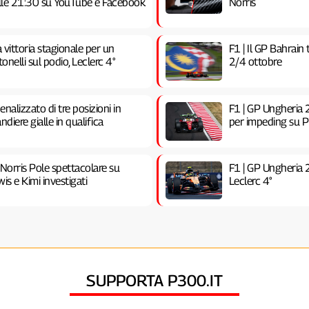
 alle 21:30 su YouTube e Facebook
Norris
vittoria stagionale per un
F1 | Il GP Bahrain
nelli sul podio, Leclerc 4°
2/4 ottobre
nalizzato di tre posizioni in
F1 | GP Ungheria 2
ndiere gialle in qualifica
per impeding su Pia
 Norris Pole spettacolare su
F1 | GP Ungheria 
is e Kimi investigati
Leclerc 4°
SUPPORTA P300.IT