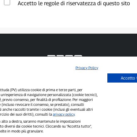
Accetto le regole di riservatezza di questo sito
Privacy Policy
P300.it è una Testata Giornalistica indipendente
Accetto 
Registrazione numero 1/2021 del 1/2/2021 - Tribunale di Pavia
Proprietario ed editore:
66communication Srls
- P.IVA 02798890188
uda (PV) utilizza cookie di prima e terze parti, per
Direttore Responsabile:
Alessandro Secchi
- Vicedirettore:
Federico Benedusi
i un’esperienza di navigazione personalizzata (cookie tecnici),
Privacy Policy
-
Cookie Policy
é, previo consenso, per finalità di profilazione. Per maggiori
 (incluso revocare il consenso, se prestato), consulti
"Se è successo davvero, lo trovi su P300.it"
i anche raccolti tramite i cookie (inclusi gli eventuali altri
cizio dei suoi diritti), consulti la
privacy policy
.
Copyright © P300.it 2012-2026
 in alto a destra, saranno mantenute le impostazioni
o diversi dai cookie tecnici. Cliccando su “Accetta tutto”,
scelte in modo più granulare.