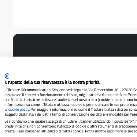
Il rispetto della tua riservatezza è la nostra priorità
Il Titolare 66communication Srls, con sede legale in Via Rebecchino 18 – 27020 Batt
assicurare il corretto funzionamento del sito, migliorarne la funzionalità e offrirv
per finalità statistiche e rilevare l’audience del nostro sito (cookie analitici) nonch
informazioni su come il Titolare utilizza i cookie o per modificare le sue preferenze
la
cookie policy
. Per maggiori informazioni su come il Titolare tratta i dati personal
soggetti destinatari dei dati, i tempi di conservazione dei dati e le modalità per l’eser
Le ricordiamo che, qualora scelga di chiudere il banner utilizzando il pulsante “X”
predefinite che non consentono l’utilizzo di cookie o altri strumenti di tracciament
presta il suo consenso all’utilizzo di tutti i cookie. Potrà inoltre esprimere le sue 