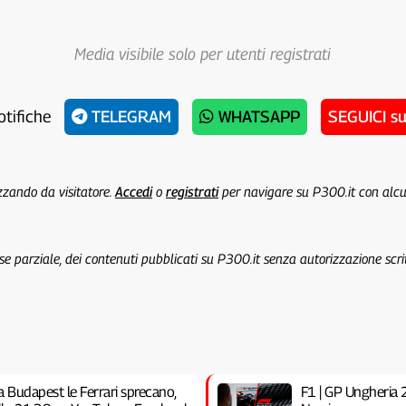
Media visibile solo per utenti registrati
otifiche
TELEGRAM
WHATSAPP
SEGUICI s
izzando da visitatore.
Accedi
o
registrati
per navigare su P300.it con alc
 se parziale, dei contenuti pubblicati su P300.it senza autorizzazione scri
a Budapest le Ferrari sprecano,
F1 | GP Ungheria 20