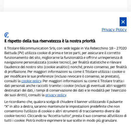
Privacy Policy
Il rispetto della tua riservatezza è la nostra priorità
Il Titolare 66communication Srls, con sede legale in Via Rebecchino 18 – 27020
Battuda (PV) utilizza cookie di prima e terze parti, per assicurare il corretto
funzionamento del sito, migliorarne la funzionalità e offrirvi un’esperienza di
navigazione personalizzata (cookie tecnici), per finalità statistiche e rilevare
P300.it è una Testata Giornalistica indipendente
l’audience del nostro sito (cookie analitici) nonché, previo consenso, per finalità
di profilazione. Per maggiori informazioni su come il Titolare utilizza i cookie o
Registrazione numero 1/2021 del 1/2/2021 - Tribunale di Pavia
per modificare le sue preferenze (incluso revocare il consenso, se prestato),
Proprietario ed editore:
66communication Srls
- P.IVA
consulti la
cookie policy
. Per maggiori informazioni su come il Titolare tratta i
02798890188
dati personali anche raccolti tramite i cookie (inclusi gli eventuali altri soggetti
Direttore Responsabile:
Alessandro Secchi
- Vicedirettore:
Federico
destinatari dei dati, i tempi di conservazione dei dati e le modalità per l’esercizio
Benedusi
dei suoi diritti), consulti la
privacy policy
.
Privacy Policy
-
Cookie Policy
Le ricordiamo che, qualora scelga di chiudere il banner utilizzando il pulsante
“X” in alto a destra, saranno mantenute le impostazioni predefinite che non
consentono l’utilizzo di cookie o altri strumenti di tracciamento diversi dai
"Se è successo davvero, lo trovi su P300.it"
cookie tecnici. Cliccando su “Accetta tutto”, presta il suo consenso all’utilizzo di
tutti i cookie. Potrà inoltre esprimere le sue scelte in modo più granulare.
Copyright © P300.it 2012-2026