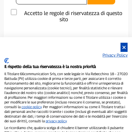
Accetto le regole di riservatezza di questo
sito
Privacy Policy
Il rispetto della tua riservatezza è la nostra priorità
Il Titolare 66communication Srls, con sede legale in Via Rebecchino 18 – 27020
Battuda (PV) utilizza cookie di prima e terze parti, per assicurare il corretto
funzionamento del sito, migliorarne la funzionalità e offrirvi un’esperienza di
navigazione personalizzata (cookie tecnici), per finalità statistiche e rilevare
P300.it è una Testata Giornalistica indipendente
l’audience del nostro sito (cookie analitici) nonché, previo consenso, per finalità
di profilazione. Per maggiori informazioni su come il Titolare utilizza i cookie o
Registrazione numero 1/2021 del 1/2/2021 - Tribunale di Pavia
per modificare le sue preferenze (incluso revocare il consenso, se prestato),
Proprietario ed editore:
66communication Srls
- P.IVA
consulti la
cookie policy
. Per maggiori informazioni su come il Titolare tratta i
02798890188
dati personali anche raccolti tramite i cookie (inclusi gli eventuali altri soggetti
Direttore Responsabile:
Alessandro Secchi
- Vicedirettore:
Federico
destinatari dei dati, i tempi di conservazione dei dati e le modalità per l’esercizio
Benedusi
dei suoi diritti), consulti la
privacy policy
.
Privacy Policy
-
Cookie Policy
Le ricordiamo che, qualora scelga di chiudere il banner utilizzando il pulsante