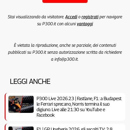
Stai visualizzando da visitatore.
Accedi
o
registrati
per navigare
su P300.it con alcuni
vantaggi
È vietata la riproduzione, anche se parziale, dei contenuti
pubblicati su P300.it senza autorizzazione scritta da richiedere
a info@p300.it.
LEGGI ANCHE
P300 Live 2026.23 | Fastlane, F1: a Budapest
le Ferrari sprecano, Norris termina il suo
digiuno. Live alle 21:30 su YouTube e
Facebook
F1 | GP Ungheria 2026, gli ascolti TV: 2.8