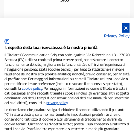
Privacy Policy
Il rispetto della tua riservatezza è la nostra priorità
Il Titolare 66communication Srls, con sede legale in Via Rebecchino 18 – 27020
Battuda (PV) utilizza cookie di prima e terze parti, per assicurare il corretto
funzionamento del sito, migliorarne la funzionalità e offrirvi un’esperienza di
navigazione personalizzata (cookie tecnici), per finalità statistiche e rilevare
P300.it è una Testata Giornalistica indipendente
l’audience del nostro sito (cookie analitici) nonché, previo consenso, per finalità
di profilazione. Per maggiori informazioni su come il Titolare utilizza i cookie o
Registrazione numero 1/2021 del 1/2/2021 - Tribunale di Pavia
per modificare le sue preferenze (incluso revocare il consenso, se prestato),
Proprietario ed editore:
66communication Srls
- P.IVA
consulti la
cookie policy
. Per maggiori informazioni su come il Titolare tratta i
02798890188
dati personali anche raccolti tramite i cookie (inclusi gli eventuali altri soggetti
Direttore Responsabile:
Alessandro Secchi
- Vicedirettore:
Federico
destinatari dei dati, i tempi di conservazione dei dati e le modalità per l’esercizio
Benedusi
dei suoi diritti), consulti la
privacy policy
.
Privacy Policy
-
Cookie Policy
Le ricordiamo che, qualora scelga di chiudere il banner utilizzando il pulsante
“X” in alto a destra, saranno mantenute le impostazioni predefinite che non
consentono l’utilizzo di cookie o altri strumenti di tracciamento diversi dai
"Se è successo davvero, lo trovi su P300.it"
cookie tecnici. Cliccando su “Accetta tutto”, presta il suo consenso all’utilizzo di
tutti i cookie. Potrà inoltre esprimere le sue scelte in modo più granulare.
Copyright © P300.it 2012-2026