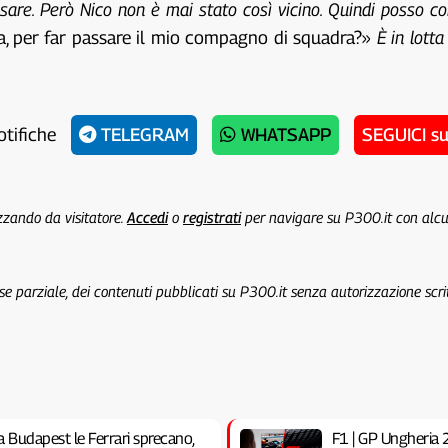
ssare. Però Nico non è mai stato così vicino. Quindi posso 
ta, per far passare il mio compagno di squadra?»
È in lott
otifiche
TELEGRAM
WHATSAPP
SEGUICI s
izzando da visitatore.
Accedi
o
registrati
per navigare su P300.it con alc
 se parziale, dei contenuti pubblicati su P300.it senza autorizzazione scri
a Budapest le Ferrari sprecano,
F1 | GP Ungheria 20