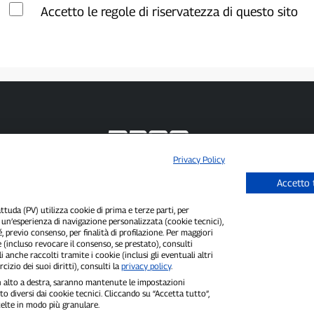
Accetto le regole di riservatezza di questo sito
Privacy Policy
P300.it è una Testata Giornalistica indipendente
Accetto 
Registrazione numero 1/2021 del 1/2/2021 - Tribunale di Pavia
Proprietario ed editore:
66communication Srls
- P.IVA 02798890188
uda (PV) utilizza cookie di prima e terze parti, per
Direttore Responsabile:
Alessandro Secchi
- Vicedirettore:
Federico Benedusi
i un’esperienza di navigazione personalizzata (cookie tecnici),
Privacy Policy
-
Cookie Policy
é, previo consenso, per finalità di profilazione. Per maggiori
 (incluso revocare il consenso, se prestato), consulti
"Se è successo davvero, lo trovi su P300.it"
i anche raccolti tramite i cookie (inclusi gli eventuali altri
cizio dei suoi diritti), consulti la
privacy policy
.
Copyright © P300.it 2012-2026
 in alto a destra, saranno mantenute le impostazioni
o diversi dai cookie tecnici. Cliccando su “Accetta tutto”,
scelte in modo più granulare.