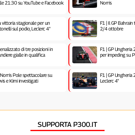
 alle 21:30 su YouTube e Facebook
Norris
vittoria stagionale per un
F1 | Il GP Bahrain
nelli sul podio, Leclerc 4°
2/4 ottobre
nalizzato di tre posizioni in
F1 | GP Ungheria 2
ndiere gialle in qualifica
per impeding su Pia
 Norris Pole spettacolare su
F1 | GP Ungheria 
is e Kimi investigati
Leclerc 4°
SUPPORTA P300.IT