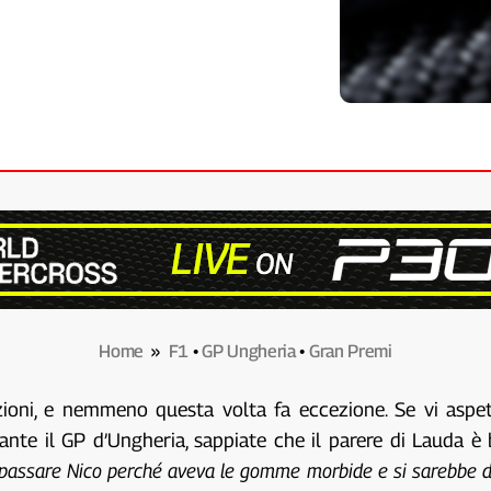
Home
»
F1
•
GP Ungheria
•
Gran Premi
zioni, e nemmeno questa volta fa eccezione. Se vi aspet
te il GP d’Ungheria, sappiate che il parere di Lauda è b
ar passare Nico perché aveva le gomme morbide e si sarebbe d