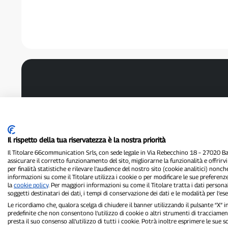
Il rispetto della tua riservatezza è la nostra priorità
Il Titolare 66communication Srls, con sede legale in Via Rebecchino 18 – 27020 Batt
assicurare il corretto funzionamento del sito, migliorarne la funzionalità e offrirv
per finalità statistiche e rilevare l’audience del nostro sito (cookie analitici) nonch
informazioni su come il Titolare utilizza i cookie o per modificare le sue preferenze
la
cookie policy
. Per maggiori informazioni su come il Titolare tratta i dati personal
soggetti destinatari dei dati, i tempi di conservazione dei dati e le modalità per l’eser
Le ricordiamo che, qualora scelga di chiudere il banner utilizzando il pulsante “X”
predefinite che non consentono l’utilizzo di cookie o altri strumenti di tracciament
presta il suo consenso all’utilizzo di tutti i cookie. Potrà inoltre esprimere le sue 