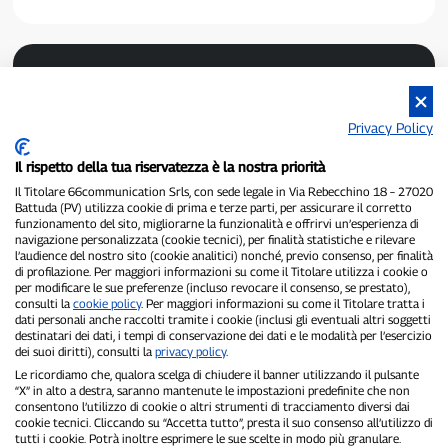
Privacy Policy
Il rispetto della tua riservatezza è la nostra priorità
Il Titolare 66communication Srls, con sede legale in Via Rebecchino 18 – 27020
P300.it es un periódico independiente.
Battuda (PV) utilizza cookie di prima e terze parti, per assicurare il corretto
Número de registro 1/2021 del 1/2/2021 - Juzgado de Pavía.
funzionamento del sito, migliorarne la funzionalità e offrirvi un’esperienza di
Propietario y editor:
66communication Srls
- NIF 02798890188.
navigazione personalizzata (cookie tecnici), per finalità statistiche e rilevare
Redactor jefe:
Alessandro Secchi
- Subdirector:
Federico Benedusi.
l’audience del nostro sito (cookie analitici) nonché, previo consenso, per finalità
Política de privacidad
-
Política de cookies.
di profilazione. Per maggiori informazioni su come il Titolare utilizza i cookie o
per modificare le sue preferenze (incluso revocare il consenso, se prestato),
consulti la
cookie policy
. Per maggiori informazioni su come il Titolare tratta i
"Si realmente sucedió, lo encontrarás en P300.it"
dati personali anche raccolti tramite i cookie (inclusi gli eventuali altri soggetti
destinatari dei dati, i tempi di conservazione dei dati e le modalità per l’esercizio
Copyright © P300.it 2012-2026
dei suoi diritti), consulti la
privacy policy
.
Le ricordiamo che, qualora scelga di chiudere il banner utilizzando il pulsante
“X” in alto a destra, saranno mantenute le impostazioni predefinite che non
consentono l’utilizzo di cookie o altri strumenti di tracciamento diversi dai
cookie tecnici. Cliccando su “Accetta tutto”, presta il suo consenso all’utilizzo di
tutti i cookie. Potrà inoltre esprimere le sue scelte in modo più granulare.