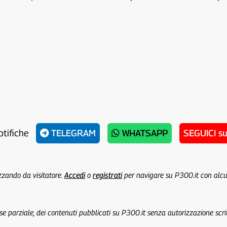
r
otifiche
TELEGRAM
WHATSAPP
SEGUICI s
izzando da visitatore.
Accedi
o
registrati
per navigare su P300.it con alc
 se parziale, dei contenuti pubblicati su P300.it senza autorizzazione scri