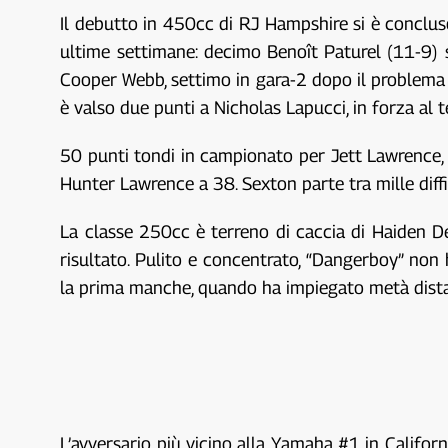
Il debutto in 450cc di RJ Hampshire si è concluso
ultime settimane: decimo Benoît Paturel (11-9) 
Cooper Webb, settimo in gara-2 dopo il problema a
è valso due punti a Nicholas Lapucci, in forza al
50 punti tondi in campionato per Jett Lawrence,
Hunter Lawrence a 38. Sexton parte tra mille diffi
La classe 250cc è terreno di caccia di Haiden De
risultato. Pulito e concentrato, “Dangerboy” no
la prima manche, quando ha impiegato metà dista
L’avversario più vicino alla Yamaha #1 in Califor