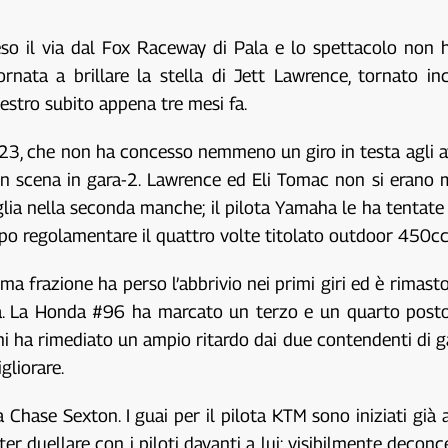
so il via dal Fox Raceway di Pala e lo spettacolo non h
rnata a brillare la stella di Jett Lawrence, tornato i
estro subito appena tre mesi fa.
3, che non ha concesso nemmeno un giro in testa agli avv
n scena in gara-2. Lawrence ed Eli Tomac non si erano ma
glia nella seconda manche; il pilota Yamaha le ha tentat
mpo regolamentare il quattro volte titolato outdoor 450cc
a frazione ha perso l’abbrivio nei primi giri ed è rimasto
na. La Honda #96 ha marcato un terzo e un quarto posto
iani ha rimediato un ampio ritardo dai due contendenti di 
gliorare.
 Chase Sexton. I guai per il pilota KTM sono iniziati già
er duellare con i piloti davanti a lui; visibilmente decon