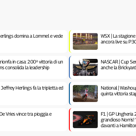
Herlings domina a Lommel e vede
WSX | La stagione
ancora live su P30
rionfa in casa: 200ª vittoria di un
NASCAR | Cup Seri
ns consolida la leadership
anche la Brickyar
ffrey Herlings fa la tripletta ed
National | Washou
quinta vittoria st
e Vries vince tra pioggia e
F1 | GP Ungheria 2
grandioso Norris! 
davanti a Hamilto