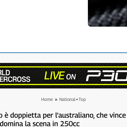
Home
»
National
•
Top
to è doppietta per l’australiano, che vin
domina la scena in 250cc