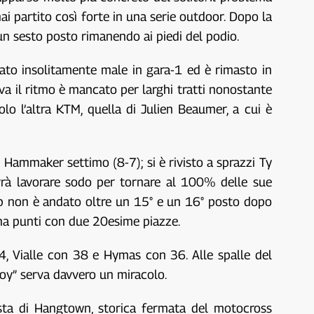
i partito così forte in una serie outdoor. Dopo la
n sesto posto rimanendo ai piedi del podio.
ato insolitamente male in gara-1 ed è rimasto in
iva il ritmo è mancato per larghi tratti nonostante
lo l’altra KTM, quella di Julien Beaumer, a cui è
Hammaker settimo (8-7); si è rivisto a sprazzi Ty
vrà lavorare sodo per tornare al 100% delle sue
arup non è andato oltre un 15° e un 16° posto dopo
ona punti con due 20esime piazze.
4, Vialle con 38 e Hymas con 36. Alle spalle del
boy” serva davvero un miracolo.
pista di Hangtown, storica fermata del motocross