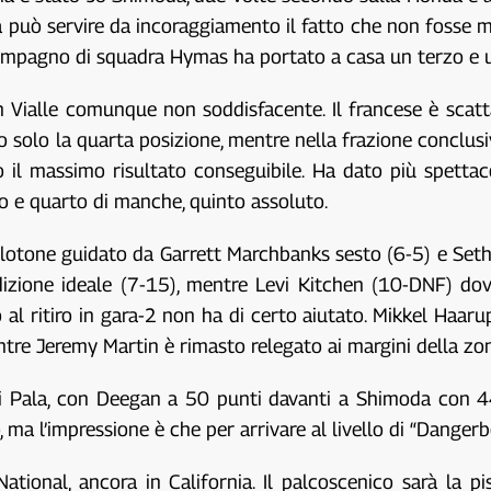
 può servire da incoraggiamento il fatto che non fosse ma
ompagno di squadra Hymas ha portato a casa un terzo e u
 Vialle comunque non soddisfacente. Il francese è scatt
o solo la quarta posizione, mentre nella frazione conclus
 il massimo risultato conseguibile. Ha dato più spettaco
o e quarto di manche, quinto assoluto.
lotone guidato da Garrett Marchbanks sesto (6-5) e Seth 
dizione ideale (7-15), mentre Levi Kitchen (10-DNF) do
tto al ritiro in gara-2 non ha di certo aiutato. Mikkel Ha
entre Jeremy Martin è rimasto relegato ai margini della z
 di Pala, con Deegan a 50 punti davanti a Shimoda con 4
 ma l’impressione è che per arrivare al livello di “Danger
ational, ancora in California. Il palcoscenico sarà la 