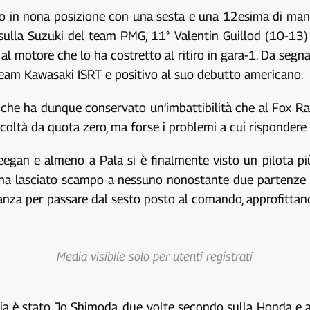
 in nona posizione con una sesta e una 12esima di manche
sulla Suzuki del team PMG, 11° Valentin Guillod (10-13
l motore che lo ha costretto al ritiro in gara-1. Da segn
 team Kawasaki ISRT e positivo al suo debutto americano.
 che ha dunque conservato un’imbattibilità che al Fox 
coltà da quota zero, ma forse i problemi a cui rispondere 
egan e almeno a Pala si è finalmente visto un pilota pi
n ha lasciato scampo a nessuno nonostante due partenze 
nza per passare dal sesto posto al comando, approfitta
Media visibile solo per utenti registrati
nia è stato Jo Shimoda, due volte secondo sulla Honda e 