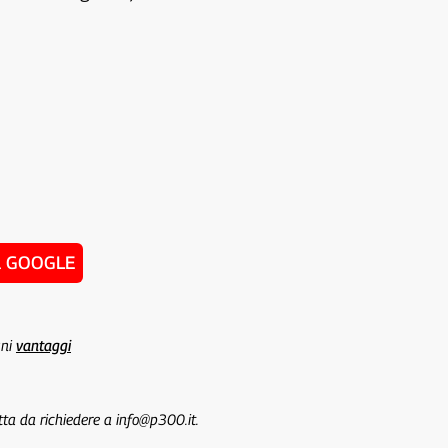
u GOOGLE
uni
vantaggi
tta da richiedere a info@p300.it.