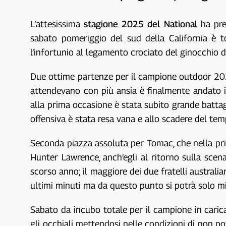
L’attesissima
stagione 2025 del National
ha pre
sabato pomeriggio del sud della California è to
l’infortunio al legamento crociato del ginocchio d
Due ottime partenze per il campione outdoor 202
attendevano con più ansia è finalmente andato i
alla prima occasione è stata subito grande batta
offensiva è stata resa vana e allo scadere del te
Seconda piazza assoluta per Tomac, che nella prim
Hunter Lawrence, anch’egli al ritorno sulla sce
scorso anno; il maggiore dei due fratelli austral
ultimi minuti ma da questo punto si potrà solo mi
Sabato da incubo totale per il campione in carica
gli occhiali mettendosi nelle condizioni di non pot