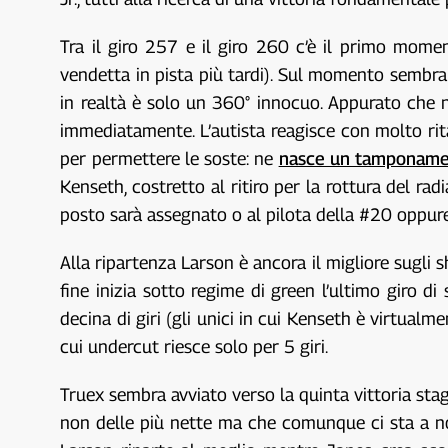
Tra il giro 257 e il giro 260 c’è il primo mome
vendetta in pista più tardi). Sul momento sembra
in realtà è solo un 360° innocuo. Appurato che no
immediatamente. L’autista reagisce con molto rita
per permettere le soste: ne
nasce un tamponame
Kenseth, costretto al ritiro per la rottura del ra
posto sarà assegnato o al pilota della #20 oppure
Alla ripartenza Larson è ancora il migliore sugli s
fine inizia sotto regime di green l’ultimo giro di
decina di giri (gli unici in cui Kenseth è virtual
cui undercut riesce solo per 5 giri.
Truex sembra avviato verso la quinta vittoria stag
non delle più nette ma che comunque ci sta a nor