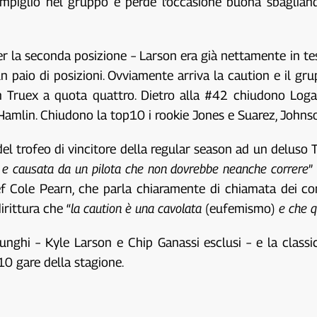
mpiglio nel gruppo e perde l’occasione buona sbagliando
er la seconda posizione – Larson era già nettamente in tes
paio di posizioni. Ovviamente arriva la caution e il gru
 Truex a quota quattro. Dietro alla #42 chiudono Logano
lin. Chiudono la top10 i rookie Jones e Suarez, Johnson
l trofeo di vincitore della regular season ad un deluso T
e e causata da un pilota che non dovrebbe neanche correre
”
f Cole Pearn, che parla chiaramente di chiamata dei c
rittura che “
la caution è una cavolata
(eufemismo)
e che q
nghi – Kyle Larson e Chip Ganassi esclusi – e la classic
10 gare della stagione.