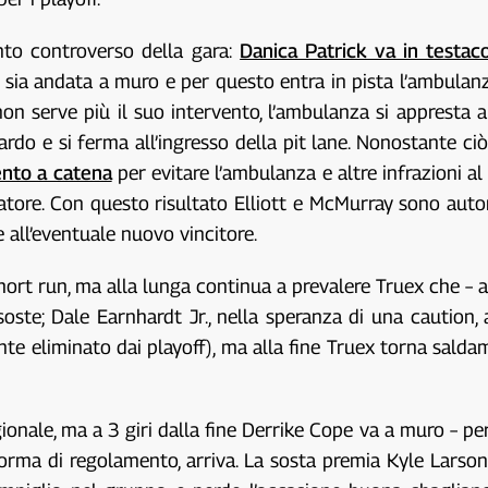
nto controverso della gara:
Danica Patrick va in testac
 sia andata a muro e per questo entra in pista l’ambulan
n serve più il suo intervento, l’ambulanza si appresta a
rdo e si ferma all’ingresso della pit lane. Nonostante ciò
nto a catena
per evitare l’ambulanza e altre infrazioni al
diatore. Con questo risultato Elliott e McMurray sono auto
 all’eventuale nuovo vincitore.
hort run, ma alla lunga continua a prevalere Truex che – a 1
 soste; Dale Earnhardt Jr., nella speranza di una caution,
mente eliminato dai playoff), ma alla fine Truex torna sald
ionale, ma a 3 giri dalla fine Derrike Cope va a muro – per
ma di regolamento, arriva. La sosta premia Kyle Larson 