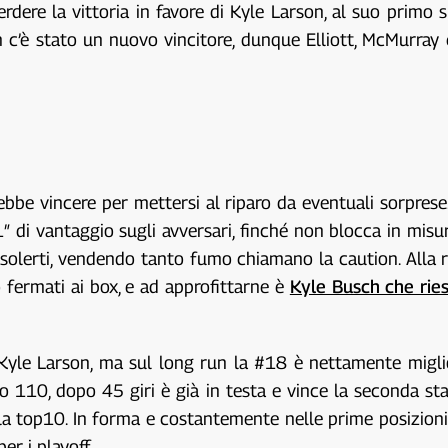
rdere la vittoria in favore di Kyle Larson, al suo primo s
 c’è stato un nuovo vincitore, dunque Elliott, McMurray e
be vincere per mettersi al riparo da eventuali sorprese. I
″ di vantaggio sugli avversari, finché non blocca in misu
o solerti, vendendo tanto fumo chiamano la caution. Alla 
fermati ai box, e ad approfittarne è
Kyle Busch che riesc
yle Larson, ma sul long run la #18 è nettamente migliore
iro 110, dopo 45 giri è già in testa e vince la seconda st
la top10. In forma e costantemente nelle prime posizioni
er i playoff.