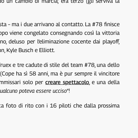
 un cambio di marcia; era terzo (gli serviva la
ta – ma i due arrivano al contatto. La #78 finisce
ppo viene congelato consegnando così la vittoria
, deluso per l’eliminazione cocente dai playoff,
, Kyle Busch e Elliott.
ruex e tre cadute di stile del team #78, una dello
 (Cope ha sì 58 anni, ma è pur sempre il vincitore
ommissari solo per
creare spettacolo
, e una della
ualcuno poteva essere ucciso
“!
a foto di rito con i 16 piloti che dalla prossima