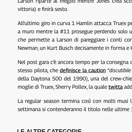
Larson riparte al meglio mentre Jones crea sco
vittoria) e finirà sesto.
All’ultimo giro in curva 1 Hamlin attacca Truex p
a muro mentre la #11 prosegue perdendo solo un 
che permette a Larson di pareggiare i conti con
Newman, un Kurt Busch decisamente in forma e Ham
Nel post gara c’è ancora tempo per la consegna de
stesso pilota, che
definisce la caution
“
discutibil
della Daytona 500 del 1990), una del crew-chie
moglie di Truex, Sherry Pollex, la quale
twitta
addi
La regular season termina così con molti musi lu
settimana si contenderanno il titolo nelle ultime 
LE ALTRE CATEGORIE