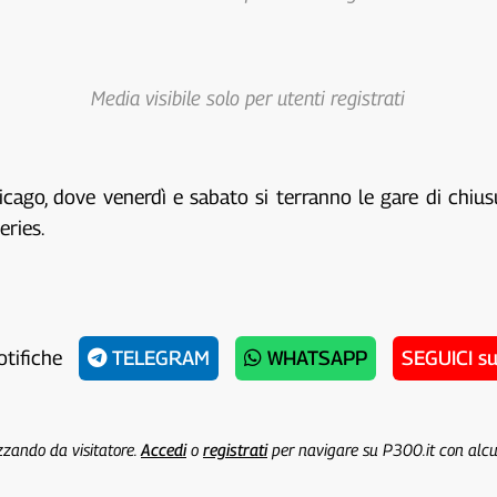
Media visibile solo per utenti registrati
ago, dove venerdì e sabato si terranno le gare di chiusur
eries.
otifiche
TELEGRAM
WHATSAPP
SEGUICI s
izzando da visitatore.
Accedi
o
registrati
per navigare su P300.it con alc