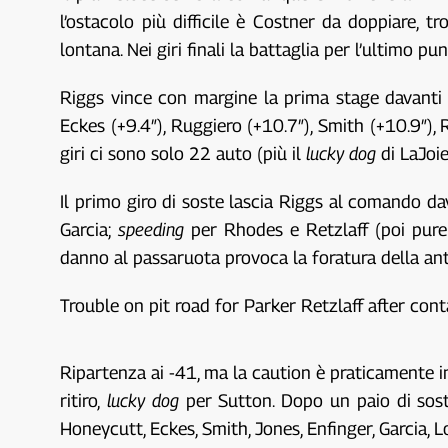
l’ostacolo più difficile è Costner da doppiare, t
lontana. Nei giri finali la battaglia per l’ultimo p
Riggs vince con margine la prima stage davanti 
Eckes (+9.4″), Ruggiero (+10.7″), Smith (+10.9″), 
giri ci sono solo 22 auto (più il
lucky dog
di LaJoie
Il primo giro di soste lascia Riggs al comando dav
Garcia;
speeding
per Rhodes e Retzlaff (poi pure 
danno al passaruota provoca la foratura della ante
Trouble on pit road for Parker Retzlaff after cont
Ripartenza ai -41, ma la caution è praticamente im
ritiro,
lucky dog
per Sutton. Dopo un paio di sost
Honeycutt, Eckes, Smith, Jones, Enfinger, Garcia, L