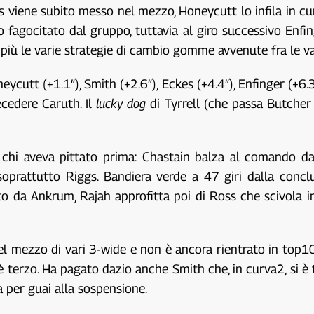
kes viene subito messo nel mezzo, Honeycutt lo infila in 
 fagocitato dal gruppo, tuttavia al giro successivo Enfi
 più le varie strategie di cambio gomme avvenute fra le va
cutt (+1.1″), Smith (+2.6″), Eckes (+4.4″), Enfinger (+6.3″
ecedere Caruth. Il
lucky dog
di Tyrrell (che passa Butcher 
 chi aveva pittato prima: Chastain balza al comando dav
oprattutto Riggs. Bandiera verde a 47 giri dalla concl
 da Ankrum, Rajah approfitta poi di Ross che scivola in
 nel mezzo di vari 3-wide e non è ancora rientrato in top1
terzo. Ha pagato dazio anche Smith che, in curva2, si è t
ra per guai alla sospensione.