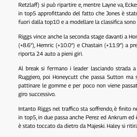
Retzlaff) si può ripartire e, mentre Layne va, Ec
in top5 approfittando del fatto che Jones è stato
fuori dalla top10 e a modellare la classifica sono
Riggs vince anche la seconda stage davanti a Honey
(+8.6″), Hemric (+10.0″) e Chastain (+11.9″) a pr
riporta 24 auto a pieni giri.
Al break si fermano i leader lasciando strada a
Ruggiero, poi Honeycutt che passa Sutton ma s
pattinare le gomme e per poco non viene passato
giro successivo.
Intanto Riggs nel traffico sta soffrendo, è finito
in top5, in due passa anche Perez ed Ankrum ed è 
è stato toccato da dietro da Majeski. Haley si riti