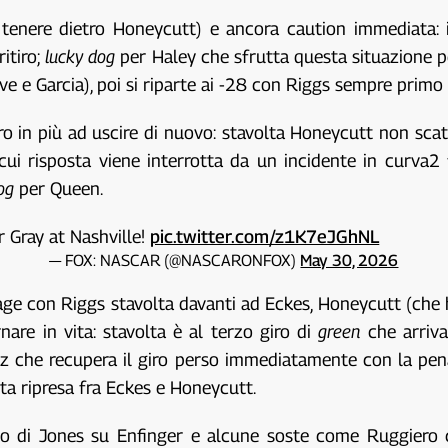
tenere dietro Honeycutt) e ancora caution immediata: 
ritiro;
lucky dog
per Haley che sfrutta questa situazione pe
ve e Garcia), poi si riparte ai -28 con Riggs sempre primo
iro in più ad uscire di nuovo: stavolta Honeycutt non sc
 cui risposta viene interrotta da un incidente in curva2 
og
per Queen.
r Gray at Nashville!
pic.twitter.com/z1K7eJGhNL
— FOX: NASCAR (@NASCARONFOX)
May 30, 2026
ge con Riggs stavolta davanti ad Eckes, Honeycutt (che h
nare in vita: stavolta è al terzo giro di
green
che arriva
z che recupera il giro perso immediatamente con la pena
tta ripresa fra Eckes e Honeycutt.
sso di Jones su Enfinger e alcune soste come Ruggiero