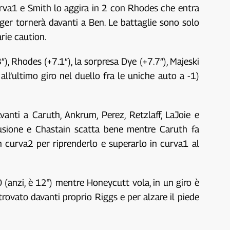
curva1 e Smith lo aggira in 2 con Rhodes che entra
nger tornerà davanti a Ben. Le battaglie sono solo
rie caution.
), Rhodes (+7.1″), la sorpresa Dye (+7.7″), Majeski
all’ultimo giro nel duello fra le uniche auto a -1)
anti a Caruth, Ankrum, Perez, Retzlaff, LaJoie e
usione e Chastain scatta bene mentre Caruth fa
 curva2 per riprenderlo e superarlo in curva1 al
0 (anzi, è 12°) mentre Honeycutt vola, in un giro è
rovato davanti proprio Riggs e per alzare il piede