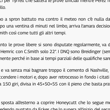
i per Tyrrell che salterà le prove ufficiali mentre Perez h
llo.
iano a spron battuto ma contro il meteo non c’è nulla da
opo una ventina di minuti nel limbo, arriva l’amara decisio
ith così come tutti gli altri tempi.
uanto le prove libere si sono disputate regolarmente, v
 Hemric con C.Smith solo 22°. I DNQ sono Breidinger (sen
mente perché in base ai tempi parziali delle qualifiche sa
e e va senza mai bagnare troppo il cemento di Nashville
o accendere i motori e, dopo aver retrocesso in fondo i cit
da 150 giri, divisa in 45+50+55 con il pieno che basta pr
i sposta all’esterno a coprire Honeycutt che lo segue 
vedendo puntato da Eckes che lo supera all’inizio del seco