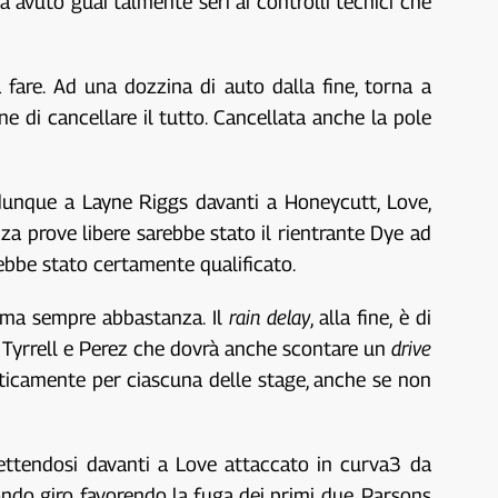
a avuto guai talmente seri ai controlli tecnici che
 fare. Ad una dozzina di auto dalla fine, torna a
ne di cancellare il tutto. Cancellata anche la pole
a dunque a Layne Riggs davanti a Honeycutt, Love,
za prove libere sarebbe stato il rientrante Dye ad
rebbe stato certamente qualificato.
, ma sempre abbastanza. Il
rain delay
, alla fine, è di
ati Tyrrell e Perez che dovrà anche scontare un
drive
aticamente per ciascuna delle stage, anche se non
mettendosi davanti a Love attaccato in curva3 da
ndo giro, favorendo la fuga dei primi due. Parsons