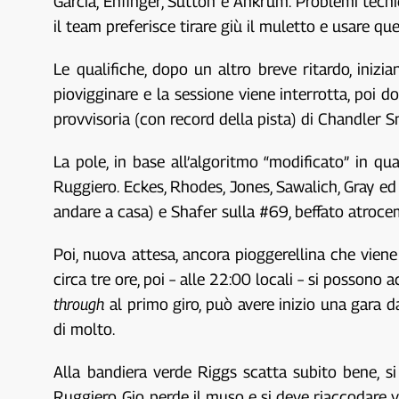
Garcia, Enfinger, Sutton e Ankrum. Problemi tecnic
il team preferisce tirare giù il muletto e usare que
Le qualifiche, dopo un altro breve ritardo, iniz
piovigginare e la sessione viene interrotta, poi d
provvisoria (con record della pista) di Chandler Sm
La pole, in base all’algoritmo “modificato” in q
Ruggiero. Eckes, Rhodes, Jones, Sawalich, Gray ed
andare a casa) e Shafer sulla #69, beffato atroce
Poi, nuova attesa, ancora pioggerellina che vien
circa tre ore, poi – alle 22:00 locali – si posson
through
al primo giro, può avere inizio una gara 
di molto.
Alla bandiera verde Riggs scatta subito bene, s
Ruggiero, Gio perde il muso e si deve riaccodare 