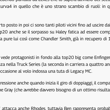
rva4 in quello che è uno strano scambio di ruoli: in qu
to posto in poi ci sono tanti piloti vicini fino ad uscire
top20 anche se il sorpasso su Haley fatica ad essere comp
ure lui così come Chandler Smith, già in recupero di 11 p
vede protagonisti in fondo alla top20 big come Enfinger,
a nella Truck Series (la seconda in carriera a quattro a
occasione al volo indossa una tuta di Legacy MC.
rogressione anche quando inizia il giro di doppiaggi, il c
e Gray (che avrebbe davvero bisogno di un ottimo risult
attacca anche Rhodes, tuttavia Ben rappresenta probabi