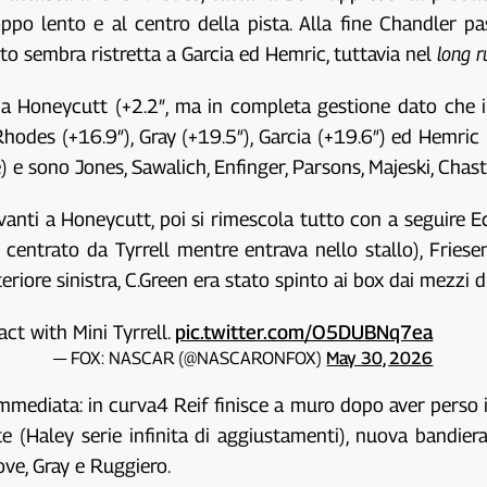
roppo lento e al centro della pista. Alla fine Chandler 
unto sembra ristretta a Garcia ed Hemric, tuttavia nel
long r
a Honeycutt (+2.2″, ma in completa gestione dato che il 
Rhodes (+16.9″), Gray (+19.5″), Garcia (+19.6″) ed Hemric (
) e sono Jones, Sawalich, Enfinger, Parsons, Majeski, Chasta
anti a Honeycutt, poi si rimescola tutto con a seguire Ec
centrato da Tyrrell mentre entrava nello stallo), Friese
riore sinistra, C.Green era stato spinto ai box dai mezzi d
act with Mini Tyrrell.
pic.twitter.com/O5DUBNq7ea
— FOX: NASCAR (@NASCARONFOX)
May 30, 2026
mediata: in curva4 Reif finisce a muro dopo aver perso il
e (Haley serie infinita di aggiustamenti), nuova bandie
ove, Gray e Ruggiero.