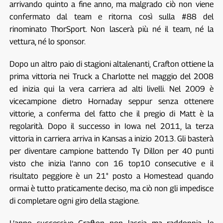
arrivando quinto a fine anno, ma malgrado ciò non viene
confermato dal team e ritorna così sulla #88 del
rinominato ThorSport. Non lascerà più né il team, né la
vettura, né lo sponsor.
Dopo un altro paio di stagioni altalenanti, Crafton ottiene la
prima vittoria nei Truck a Charlotte nel maggio del 2008
ed inizia qui la vera carriera ad alti livelli. Nel 2009 è
vicecampione dietro Hornaday seppur senza ottenere
vittorie, a conferma del fatto che il pregio di Matt è la
regolarità. Dopo il successo in Iowa nel 2011, la terza
vittoria in carriera arriva in Kansas a inizio 2013. Gli basterà
per diventare campione battendo Ty Dillon per 40 punti
visto che inizia l’anno con 16 top10 consecutive e il
risultato peggiore è un 21° posto a Homestead quando
ormai è tutto praticamente deciso, ma ciò non gli impedisce
di completare ogni giro della stagione.