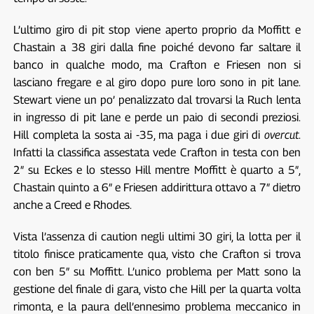
L’ultimo giro di pit stop viene aperto proprio da Moffitt e
Chastain a 38 giri dalla fine poiché devono far saltare il
banco in qualche modo, ma Crafton e Friesen non si
lasciano fregare e al giro dopo pure loro sono in pit lane.
Stewart viene un po’ penalizzato dal trovarsi la Ruch lenta
in ingresso di pit lane e perde un paio di secondi preziosi.
Hill completa la sosta ai -35, ma paga i due giri di
overcut
.
Infatti la classifica assestata vede Crafton in testa con ben
2″ su Eckes e lo stesso Hill mentre Moffitt è quarto a 5″,
Chastain quinto a 6″ e Friesen addirittura ottavo a 7″ dietro
anche a Creed e Rhodes.
Vista l’assenza di caution negli ultimi 30 giri, la lotta per il
titolo finisce praticamente qua, visto che Crafton si trova
con ben 5″ su Moffitt. L’unico problema per Matt sono la
gestione del finale di gara, visto che Hill per la quarta volta
rimonta, e la paura dell’ennesimo problema meccanico in