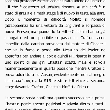
seconda posizione. Moffitt viene passato anche da Friesen e
Hill che è costretto ad un’altra rimonta. Austin però è in
stato di grazia e a metà stage è di nuovo in testa alla gara.
Dopo il momento di difficoltà Moffitt si riprende
(all’apparenza ha una vettura da
long run
) e sorpassa di
nuovo Friesen, ma quando lo fa Hill e Chastain hanno già
allungato ed un possibile sorpasso su Crafton viene
impedito dalla caution provocata dal motore di Ciccarelli
che va in fumo e perde olio. Nessuno dei leader ne
approfitta per andare ai box e quindi Hill riparte in testa in
uno sprint di sei giri. Chastain scatta male e scivola
momentaneamente in quarta posizione mentre Crafton ci
prova addirittura su Austin, evidentemente non al meglio
sullo
short run
, ma la #16 resiste e Hill vince la seconda
stage davanti a Crafton, Chastain, Moffitt e Friesen.
La seconda sosta conferma quanto successo nella prima:
Chastain perde ancora posizioni e scivola dietro a tutti i