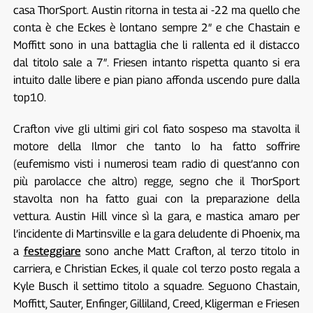
casa ThorSport. Austin ritorna in testa ai -22 ma quello che
conta è che Eckes è lontano sempre 2″ e che Chastain e
Moffitt sono in una battaglia che li rallenta ed il distacco
dal titolo sale a 7″. Friesen intanto rispetta quanto si era
intuito dalle libere e pian piano affonda uscendo pure dalla
top10.
Crafton vive gli ultimi giri col fiato sospeso ma stavolta il
motore della Ilmor che tanto lo ha fatto soffrire
(eufemismo visti i numerosi team radio di quest’anno con
più parolacce che altro) regge, segno che il ThorSport
stavolta non ha fatto guai con la preparazione della
vettura. Austin Hill vince sì la gara, e mastica amaro per
l’incidente di Martinsville e la gara deludente di Phoenix, ma
a
festeggiare
sono anche Matt Crafton, al terzo titolo in
carriera, e Christian Eckes, il quale col terzo posto regala a
Kyle Busch il settimo titolo a squadre. Seguono Chastain,
Moffitt, Sauter, Enfinger, Gilliland, Creed, Kligerman e Friesen