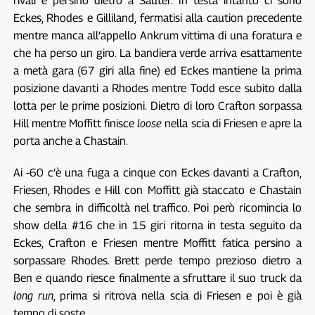
rivali e persino dietro a Sauter. In testa intanto ci sono
Eckes, Rhodes e Gilliland, fermatisi alla caution precedente
mentre manca all’appello Ankrum vittima di una foratura e
che ha perso un giro. La bandiera verde arriva esattamente
a metà gara (67 giri alla fine) ed Eckes mantiene la prima
posizione davanti a Rhodes mentre Todd esce subito dalla
lotta per le prime posizioni. Dietro di loro Crafton sorpassa
Hill mentre Moffitt finisce
loose
nella scia di Friesen e apre la
porta anche a Chastain.
Ai -60 c’è una fuga a cinque con Eckes davanti a Crafton,
Friesen, Rhodes e Hill con Moffitt già staccato e Chastain
che sembra in difficoltà nel traffico. Poi però ricomincia lo
show della #16 che in 15 giri ritorna in testa seguito da
Eckes, Crafton e Friesen mentre Moffitt fatica persino a
sorpassare Rhodes. Brett perde tempo prezioso dietro a
Ben e quando riesce finalmente a sfruttare il suo truck da
long run
, prima si ritrova nella scia di Friesen e poi è già
tempo di soste.