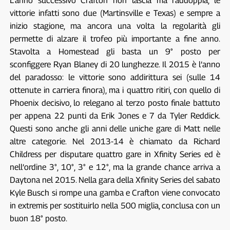
L’anno successivo Crafton non lascia ma raddoppia, le
vittorie infatti sono due (Martinsville e Texas) e sempre a
inizio stagione, ma ancora una volta la regolarità gli
permette di alzare il trofeo più importante a fine anno.
Stavolta a Homestead gli basta un 9° posto per
sconfiggere Ryan Blaney di 20 lunghezze. Il 2015 è l’anno
del paradosso: le vittorie sono addirittura sei (sulle 14
ottenute in carriera finora), ma i quattro ritiri, con quello di
Phoenix decisivo, lo relegano al terzo posto finale battuto
per appena 22 punti da Erik Jones e 7 da Tyler Reddick.
Questi sono anche gli anni delle uniche gare di Matt nelle
altre categorie. Nel 2013-14 è chiamato da Richard
Childress per disputare quattro gare in Xfinity Series ed è
nell’ordine 3°, 10°, 3° e 12°, ma la grande chance arriva a
Daytona nel 2015. Nella gara della Xfinity Series del sabato
Kyle Busch si rompe una gamba e Crafton viene convocato
in extremis per sostituirlo nella 500 miglia, conclusa con un
buon 18° posto.