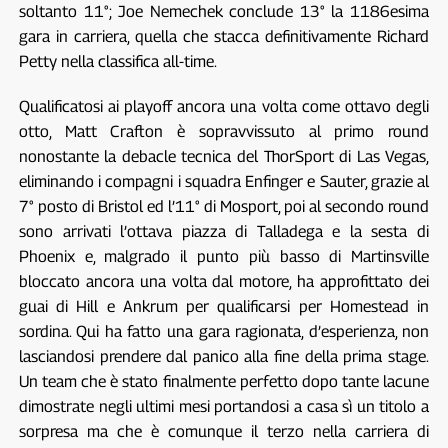
soltanto 11°; Joe Nemechek conclude 13° la 1186esima
gara in carriera, quella che stacca definitivamente Richard
Petty nella classifica all-time.
Qualificatosi ai playoff ancora una volta come ottavo degli
otto, Matt Crafton è sopravvissuto al primo round
nonostante la debacle tecnica del ThorSport di Las Vegas,
eliminando i compagni i squadra Enfinger e Sauter, grazie al
7° posto di Bristol ed l’11° di Mosport, poi al secondo round
sono arrivati l’ottava piazza di Talladega e la sesta di
Phoenix e, malgrado il punto più basso di Martinsville
bloccato ancora una volta dal motore, ha approfittato dei
guai di Hill e Ankrum per qualificarsi per Homestead in
sordina. Qui ha fatto una gara ragionata, d’esperienza, non
lasciandosi prendere dal panico alla fine della prima stage.
Un team che è stato finalmente perfetto dopo tante lacune
dimostrate negli ultimi mesi portandosi a casa sì un titolo a
sorpresa ma che è comunque il terzo nella carriera di