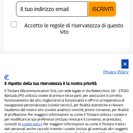
Accetto le regole di riservatezza di questo
sito
Privacy Policy
Il rispetto della tua riservatezza è la nostra priorità
Il Titolare 66communication Srls, con sede legale in Via Rebecchino 18 – 27020
Battuda (PV) utilizza cookie di prima e terze parti, per assicurare il corretto
funzionamento del sito, migliorarne la funzionalità e offrirvi un’esperienza di
navigazione personalizzata (cookie tecnici), per finalità statistiche e rilevare
P300.it è una Testata Giornalistica indipendente
l’audience del nostro sito (cookie analitici) nonché, previo consenso, per finalità
Registrazione numero 1/2021 del 1/2/2021 - Tribunale di Pavia
di profilazione. Per maggiori informazioni su come il Titolare utilizza i cookie o
Proprietario ed editore:
66communication Srls
- P.IVA
per modificare le sue preferenze (incluso revocare il consenso, se prestato),
02798890188
consulti la
cookie policy
. Per maggiori informazioni su come il Titolare tratta i
Direttore Responsabile:
Alessandro Secchi
- Vicedirettore:
Federico
dati personali anche raccolti tramite i cookie (inclusi gli eventuali altri soggetti