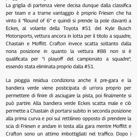
La griglia di partenza viene decisa dunque dalla classifica
per team e a trarne vantaggio è proprio Friesen che ha
vinto il “Round of 6” e quindi si prende la pole davanti a
Eckes, al volante della Toyota #51 del Kyle Busch
Motorsports, vettura ancora in lotta per il titolo a squadre,
Chastain e Moffitt. Crafton invece scatta soltanto dalla
nona posizione in quanto la vettura #88 non si è
qualificata per “i playoff del campionato a squadre”,
essendo stata eliminata proprio dalla #51.
La pioggia residua condiziona anche il pre-gara e la
bandiera verde viene posticipata di un’ora proprio per
permettere di finire di asciugare la pista, poi finalmente si
può partire. Alla bandiera verde Eckes scatta male e ciò
permette a Chastain di portarsi subito in seconda posizione
alla prima curva e poi sul rettilineo opposto di prendere la
scia di Friesen e andare in testa alla gara mentre Moffitt e
Crafton sono un attimo imbottigliati nel traffico. Dopo i