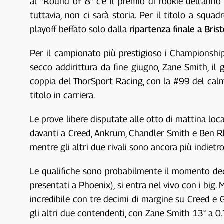
al “Round of 8” c’è il premio di rookie dell’ann
tuttavia, non ci sarà storia. Per il titolo a squa
playoff beffato solo dalla
ripartenza finale a Brist
Per il campionato più prestigioso i Championsh
secco addirittura da fine giugno, Zane Smith, i
coppia del ThorSport Racing, con la #99 del calm
titolo in carriera.
Le prove libere disputate alle otto di mattina loca
davanti a Creed, Ankrum, Chandler Smith e Ben Rh
mentre gli altri due rivali sono ancora più indiet
Le qualifiche sono probabilmente il momento de
presentati a Phoenix), si entra nel vivo con i big
incredibile con tre decimi di margine su Creed e Gi
gli altri due contendenti, con Zane Smith 13° a 0