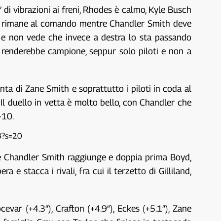
di vibrazioni ai freni, Rhodes è calmo, Kyle Busch
ne e rimane al comando mentre Chandler Smith deve
ra e non vede che invece a destra lo sta passando
 lo renderebbe campione, seppur solo piloti e non a
nta di Zane Smith e soprattutto i piloti in coda al
l duello in vetta è molto bello, con Chandler che
-10.
8?s=20
che Chandler Smith raggiunge e doppia prima Boyd,
 e stacca i rivali, fra cui il terzetto di Gilliland,
cevar (+4.3″), Crafton (+4.9″), Eckes (+5.1″), Zane