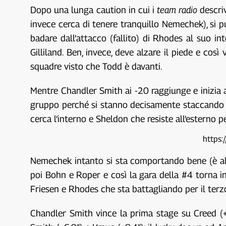
Dopo una lunga caution in cui i
team radio
descriv
invece cerca di tenere tranquillo Nemechek), si 
badare dall’attacco (fallito) di Rhodes al suo i
Gilliland. Ben, invece, deve alzare il piede e cos
squadre visto che Todd è davanti.
Mentre Chandler Smith ai -20 raggiunge e inizia a 
gruppo perché si stanno decisamente staccando d
cerca l’interno e Sheldon che resiste all’esterno p
https
Nemechek intanto si sta comportando bene (è all’
poi Bohn e Roper e così la gara della #4 torna in sa
Friesen e Rhodes che sta battagliando per il terz
Chandler Smith vince la prima stage su Creed (+2.5