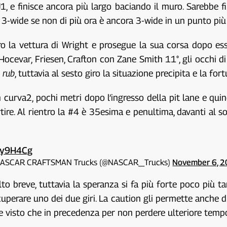
J1, e finisce ancora più largo baciando il muro. Sarebbe 
 3-wide se non di più ora è ancora 3-wide in un punto più 
ro la vettura di Wright e prosegue la sua corsa dopo es
ocevar, Friesen, Crafton con Zane Smith 11°, gli occhi di
e rub
, tuttavia al sesto giro la situazione precipita e la for
curva2, pochi metri dopo l’ingresso della pit lane e quin
rtire. Al rientro la #4 è 35esima e penultima, davanti al s
ZLy9H4Cg
ASCAR CRAFTSMAN Trucks (@NASCAR_Trucks)
November 6, 
to breve, tuttavia la speranza si fa più forte poco più tar
cuperare uno dei due giri. La caution gli permette anche d
 visto che in precedenza per non perdere ulteriore tempo