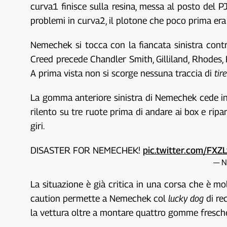
curva1 finisce sulla resina, messa al posto del P
problemi in curva2, il plotone che poco prima era
Nemechek si tocca con la fiancata sinistra cont
Creed precede Chandler Smith, Gilliland, Rhodes, H
A prima vista non si scorge nessuna traccia di
tir
La gomma anteriore sinistra di Nemechek cede in 
rilento su tre ruote prima di andare ai box e ripa
giri.
DISASTER FOR NEMECHEK!
pic.twitter.com/FX
— N
La situazione è già critica in una corsa che è mol
caution permette a Nemechek col
lucky dog
di re
la vettura oltre a montare quattro gomme fresche