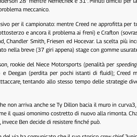
derson 28° mentre Nemechek è 31°. Minuti difficili per la 
n problema meccanico.
cisivo per il campionato: mentre Creed ne approfitta per
sottosterzo e ancora il problema ai freni) e Crafton (sovr
and, Chandler Smith, Friesen ed Hocevar. La scelta più i
ato nella breve (37 giri appena) stage con gomme usurate
pson, rookie del Niece Motorsports (penalità per
speeding
) e Deegan (perdita per pochi istanti di fluidi); Cree
ttaccare, tentando allo stesso tempo delle strategie di
e non arriva anche se Ty Dillon bacia il muro in curva3, 
come il quasi omonimo costretto di nuovo alla rimonta. C
, invece Ben decide di resistere finché può.
ma del via ha comunicato che il suo storico
crew chief
Junio