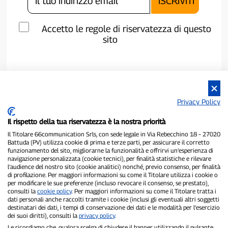
Accetto le regole di riservatezza di questo
sito
Privacy Policy
Il rispetto della tua riservatezza è la nostra priorità
Il Titolare 66communication Srls, con sede legale in Via Rebecchino 18 – 27020
Battuda (PV) utilizza cookie di prima e terze parti, per assicurare il corretto
funzionamento del sito, migliorarne la funzionalità e offrirvi un’esperienza di
navigazione personalizzata (cookie tecnici), per finalità statistiche e rilevare
P300.it è una Testata Giornalistica indipendente
l’audience del nostro sito (cookie analitici) nonché, previo consenso, per finalità
di profilazione. Per maggiori informazioni su come il Titolare utilizza i cookie o
Registrazione numero 1/2021 del 1/2/2021 - Tribunale di Pavia
per modificare le sue preferenze (incluso revocare il consenso, se prestato),
Proprietario ed editore:
66communication Srls
- P.IVA
consulti la
cookie policy
. Per maggiori informazioni su come il Titolare tratta i
02798890188
dati personali anche raccolti tramite i cookie (inclusi gli eventuali altri soggetti
Direttore Responsabile:
Alessandro Secchi
- Vicedirettore:
Federico
destinatari dei dati, i tempi di conservazione dei dati e le modalità per l’esercizio
Benedusi
dei suoi diritti), consulti la
privacy policy
.
Privacy Policy
-
Cookie Policy
Le ricordiamo che, qualora scelga di chiudere il banner utilizzando il pulsante