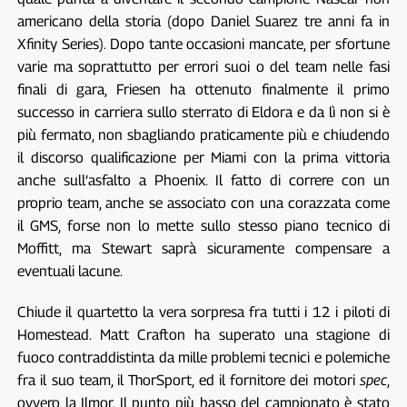
americano della storia (dopo Daniel Suarez tre anni fa in
Xfinity Series). Dopo tante occasioni mancate, per sfortune
varie ma soprattutto per errori suoi o del team nelle fasi
finali di gara, Friesen ha ottenuto finalmente il primo
successo in carriera sullo sterrato di Eldora e da lì non si è
più fermato, non sbagliando praticamente più e chiudendo
il discorso qualificazione per Miami con la prima vittoria
anche sull’asfalto a Phoenix. Il fatto di correre con un
proprio team, anche se associato con una corazzata come
il GMS, forse non lo mette sullo stesso piano tecnico di
Moffitt, ma Stewart saprà sicuramente compensare a
eventuali lacune.
Chiude il quartetto la vera sorpresa fra tutti i 12 i piloti di
Homestead. Matt Crafton ha superato una stagione di
fuoco contraddistinta da mille problemi tecnici e polemiche
fra il suo team, il ThorSport, ed il fornitore dei motori
spec
,
ovvero la Ilmor. Il punto più basso del campionato è stato