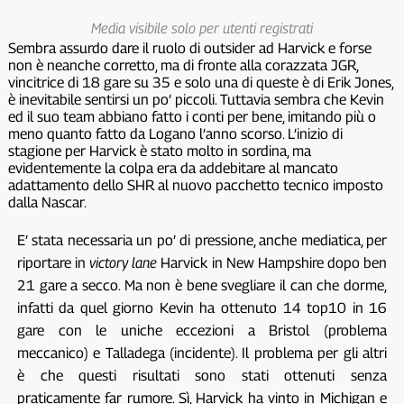
Media visibile solo per utenti registrati
Sembra assurdo dare il ruolo di outsider ad Harvick e forse
non è neanche corretto, ma di fronte alla corazzata JGR,
vincitrice di 18 gare su 35 e solo una di queste è di Erik Jones,
è inevitabile sentirsi un po’ piccoli. Tuttavia sembra che Kevin
ed il suo team abbiano fatto i conti per bene, imitando più o
meno quanto fatto da Logano l’anno scorso. L’inizio di
stagione per Harvick è stato molto in sordina, ma
evidentemente la colpa era da addebitare al mancato
adattamento dello SHR al nuovo pacchetto tecnico imposto
dalla Nascar.
E’ stata necessaria un po’ di pressione, anche mediatica, per
riportare in
victory lane
Harvick in New Hampshire dopo ben
21 gare a secco. Ma non è bene svegliare il can che dorme,
infatti da quel giorno Kevin ha ottenuto 14 top10 in 16
gare con le uniche eccezioni a Bristol (problema
meccanico) e Talladega (incidente). Il problema per gli altri
è che questi risultati sono stati ottenuti senza
praticamente far rumore. Sì, Harvick ha vinto in Michigan e