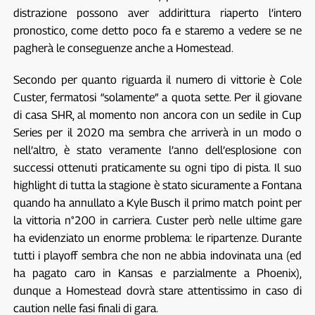
distrazione possono aver addirittura riaperto l’intero
pronostico, come detto poco fa e staremo a vedere se ne
pagherà le conseguenze anche a Homestead.
Secondo per quanto riguarda il numero di vittorie è Cole
Custer, fermatosi “solamente” a quota sette. Per il giovane
di casa SHR, al momento non ancora con un sedile in Cup
Series per il 2020 ma sembra che arriverà in un modo o
nell’altro, è stato veramente l’anno dell’esplosione con
successi ottenuti praticamente su ogni tipo di pista. Il suo
highlight di tutta la stagione è stato sicuramente a Fontana
quando ha annullato a Kyle Busch il primo match point per
la vittoria n°200 in carriera. Custer però nelle ultime gare
ha evidenziato un enorme problema: le ripartenze. Durante
tutti i playoff sembra che non ne abbia indovinata una (ed
ha pagato caro in Kansas e parzialmente a Phoenix),
dunque a Homestead dovrà stare attentissimo in caso di
caution nelle fasi finali di gara.