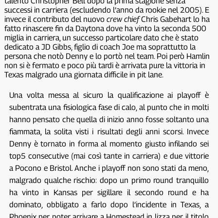
talento Christopher Bell dopo la prima stagione senza
successi in carriera (escludendo l’anno da rookie nel 2005). E
invece il contributo del nuovo
crew chief
Chris Gabehart lo ha
fatto rinascere fin da Daytona dove ha vinto la seconda 500
miglia in carriera, un successo particolare dato che è stato
dedicato a JD Gibbs, figlio di coach Joe ma soprattutto la
persona che notò Denny e lo portò nel team. Poi però Hamlin
non si è fermato e poco più tardi è arrivata pure la vittoria in
Texas malgrado una giornata difficile in pit lane.
Una volta messa al sicuro la qualificazione ai playoff è
subentrata una fisiologica fase di calo, al punto che in molti
hanno pensato che quella di inizio anno fosse soltanto una
fiammata, la solita visti i risultati degli anni scorsi. Invece
Denny è tornato in forma al momento giusto infilando sei
top5 consecutive (mai così tante in carriera) e due vittorie
a Pocono e Bristol. Anche i playoff non sono stati da meno,
malgrado qualche rischio: dopo un primo round tranquillo
ha vinto in Kansas per sigillare il secondo round e ha
dominato, obbligato a farlo dopo l’incidente in Texas, a
Phoenix per poter arrivare a Homestead in lizza per il titolo