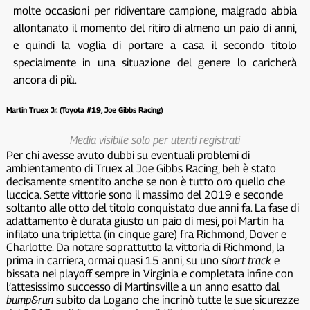
molte occasioni per ridiventare campione, malgrado abbia
allontanato il momento del ritiro di almeno un paio di anni,
e quindi la voglia di portare a casa il secondo titolo
specialmente in una situazione del genere lo caricherà
ancora di più.
Martin Truex Jr. (Toyota #19, Joe Gibbs Racing)
Media visibile solo per utenti registrati
Per chi avesse avuto dubbi su eventuali problemi di
ambientamento di Truex al Joe Gibbs Racing, beh è stato
decisamente smentito anche se non è tutto oro quello che
luccica. Sette vittorie sono il massimo del 2019 e seconde
soltanto alle otto del titolo conquistato due anni fa. La fase di
adattamento è durata giusto un paio di mesi, poi Martin ha
infilato una tripletta (in cinque gare) fra Richmond, Dover e
Charlotte. Da notare soprattutto la vittoria di Richmond, la
prima in carriera, ormai quasi 15 anni, su uno
short track
e
bissata nei playoff sempre in Virginia e completata infine con
l’attesissimo successo di Martinsville a un anno esatto dal
bump&run
subito da Logano che incrinò tutte le sue sicurezze