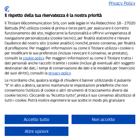
Privacy Policy
Il rispetto della tua riservatezza è la nostra priorità
Il Titolare 66communication Srls, con sede legale in Via Rebecchino 18 – 27020
Battuda (PV) utilizza cookie di prima e terze parti, per assicurare il corretto
funzionamento del sito, migliorarne la funzionalità e offrirvi un’esperienza di
P300.it è una Testata Giornalistica indipendente
navigazione personalizzata (cookie tecnici), per finalità statistiche e rilevare
Registrazione numero 1/2021 del 1/2/2021 - Tribunale di Pavia
l’audience del nostro sito (cookie analitici) nonché, previo consenso, per finalità
Proprietario ed editore:
66communication Srls
- P.IVA
di profilazione. Per maggiori informazioni su come il Titolare utilizza i cookie o
per modificare le sue preferenze (incluso revocare il consenso, se prestato),
02798890188
consulti la
cookie policy
. Per maggiori informazioni su come il Titolare tratta i
Direttore Responsabile:
Alessandro Secchi
- Vicedirettore:
Federico
dati personali anche raccolti tramite i cookie (inclusi gli eventuali altri soggetti
Benedusi
destinatari dei dati, i tempi di conservazione dei dati e le modalità per l’esercizio
Privacy Policy
-
Cookie Policy
dei suoi diritti), consulti la
privacy policy
.
Le ricordiamo che, qualora scelga di chiudere il banner utilizzando il pulsante
"Se è successo davvero, lo trovi su P300.it"
“X” in alto a destra, saranno mantenute le impostazioni predefinite che non
consentono l’utilizzo di cookie o altri strumenti di tracciamento diversi dai
cookie tecnici. Cliccando su “Accetta tutto”, presta il suo consenso all’utilizzo di
Copyright © P300.it 2012-2026
tutti i cookie. Potrà inoltre esprimere le sue scelte in modo più granulare.
Accetto tutto
Non accetto
Altre opzioni