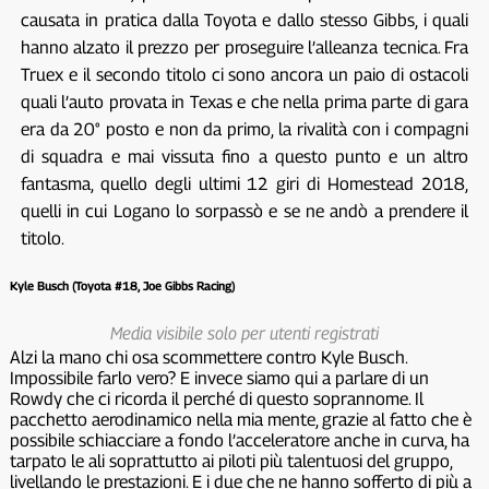
causata in pratica dalla Toyota e dallo stesso Gibbs, i quali
hanno alzato il prezzo per proseguire l’alleanza tecnica. Fra
Truex e il secondo titolo ci sono ancora un paio di ostacoli
quali l’auto provata in Texas e che nella prima parte di gara
era da 20° posto e non da primo, la rivalità con i compagni
di squadra e mai vissuta fino a questo punto e un altro
fantasma, quello degli ultimi 12 giri di Homestead 2018,
quelli in cui Logano lo sorpassò e se ne andò a prendere il
titolo.
Kyle Busch (Toyota #18, Joe Gibbs Racing)
Media visibile solo per utenti registrati
Alzi la mano chi osa scommettere contro Kyle Busch.
Impossibile farlo vero? E invece siamo qui a parlare di un
Rowdy che ci ricorda il perché di questo soprannome. Il
pacchetto aerodinamico nella mia mente, grazie al fatto che è
possibile schiacciare a fondo l’acceleratore anche in curva, ha
tarpato le ali soprattutto ai piloti più talentuosi del gruppo,
livellando le prestazioni. E i due che ne hanno sofferto di più a