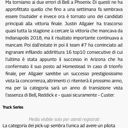
Ma torniamo ai due errori di Bell a Phoenix. Di questi ne ha
approfittato quello che fino a una settimana fa sembrava
essere l’outsider e invece ora è tornato uno dei candidati
principali alla vittoria finale. Justin Allgaier ha trascorso
quasi tutta la stagione a cercare la vittoria che mancava da
Indianapolis 2018, ma il risultato importante continuava a
mancare. Poi dall’estate in poi il team #7 ha cominciato ad
ingranare infilando addirittura 16 top10 consecutive di cui
l’ultima è stata appunto il successo in Arizona che ha
confermato il suo posto ad Homestead. In caso di trionfo
finale, per Allgaier sarebbe un successo prestigiosissimo
vista la concorrenza, altrimenti ci ritenterà il prossimo anno,
ma per la categoria sarà un anno di transizione vista
l’assenza di Bell, Reddick e – quasi sicuramente – Custer.
Truck Series
Media visibile solo per utenti registrati
La categoria dei pick-up sembra l’unica ad avere un pilota