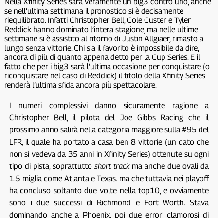
Nella Xfinity Series sarà veramente un big3 contro uno, anche
se nell’ultima settimana il pronostico si è decisamente
riequilibrato. Infatti Christopher Bell, Cole Custer e Tyler
Reddick hanno dominato l’intera stagione, ma nelle ultime
settimane si è assistito al ritorno di Justin Allgiaer, rimasto a
lungo senza vittorie. Chi sia il favorito è impossibile da dire,
ancora di più di quanto appena detto per la Cup Series. E il
fatto che per i big3 sarà l’ultima occasione per conquistare (o
riconquistare nel caso di Reddick) il titolo della Xfinity Series
renderà l’ultima sfida ancora più spettacolare.
I numeri complessivi danno sicuramente ragione a
Christopher Bell, il pilota del Joe Gibbs Racing che il
prossimo anno salirà nella categoria maggiore sulla #95 del
LFR, il quale ha portato a casa ben 8 vittorie (un dato che
non si vedeva da 35 anni in Xfinity Series) ottenute su ogni
tipo di pista, soprattutto
short track
ma anche due ovali da
1.5 miglia come Atlanta e Texas. ma che tuttavia nei playoff
ha concluso soltanto due volte nella top10, e ovviamente
sono i due successi di Richmond e Fort Worth. Stava
dominando anche a Phoenix, poi due errori clamorosi di