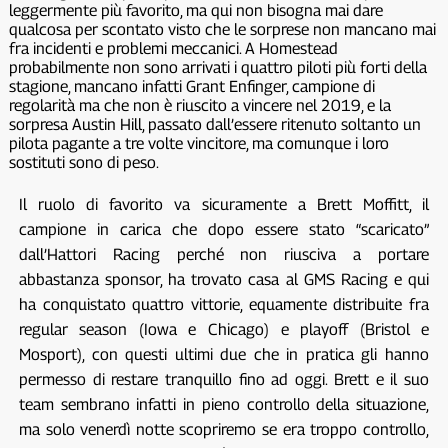
leggermente più favorito, ma qui non bisogna mai dare
qualcosa per scontato visto che le sorprese non mancano mai
fra incidenti e problemi meccanici. A Homestead
probabilmente non sono arrivati i quattro piloti più forti della
stagione, mancano infatti Grant Enfinger, campione di
regolarità ma che non è riuscito a vincere nel 2019, e la
sorpresa Austin Hill, passato dall’essere ritenuto soltanto un
pilota pagante a tre volte vincitore, ma comunque i loro
sostituti sono di peso.
Il ruolo di favorito va sicuramente a Brett Moffitt, il
campione in carica che dopo essere stato “scaricato”
dall’Hattori Racing perché non riusciva a portare
abbastanza sponsor, ha trovato casa al GMS Racing e qui
ha conquistato quattro vittorie, equamente distribuite fra
regular season (Iowa e Chicago) e playoff (Bristol e
Mosport), con questi ultimi due che in pratica gli hanno
permesso di restare tranquillo fino ad oggi. Brett e il suo
team sembrano infatti in pieno controllo della situazione,
ma solo venerdì notte scopriremo se era troppo controllo,