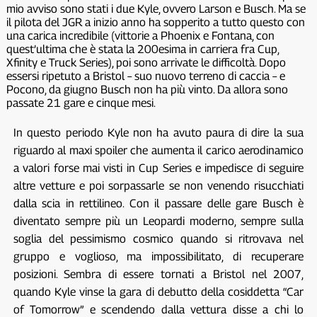
mio avviso sono stati i due Kyle, ovvero Larson e Busch. Ma se
il pilota del JGR a inizio anno ha sopperito a tutto questo con
una carica incredibile (vittorie a Phoenix e Fontana, con
quest’ultima che è stata la 200esima in carriera fra Cup,
Xfinity e Truck Series), poi sono arrivate le difficoltà. Dopo
essersi ripetuto a Bristol – suo nuovo terreno di caccia – e
Pocono, da giugno Busch non ha più vinto. Da allora sono
passate 21 gare e cinque mesi.
In questo periodo Kyle non ha avuto paura di dire la sua
riguardo al maxi spoiler che aumenta il carico aerodinamico
a valori forse mai visti in Cup Series e impedisce di seguire
altre vetture e poi sorpassarle se non venendo risucchiati
dalla scia in rettilineo. Con il passare delle gare Busch è
diventato sempre più un Leopardi moderno, sempre sulla
soglia del pessimismo cosmico quando si ritrovava nel
gruppo e voglioso, ma impossibilitato, di recuperare
posizioni. Sembra di essere tornati a Bristol nel 2007,
quando Kyle vinse la gara di debutto della cosiddetta “Car
of Tomorrow” e scendendo dalla vettura disse a chi lo