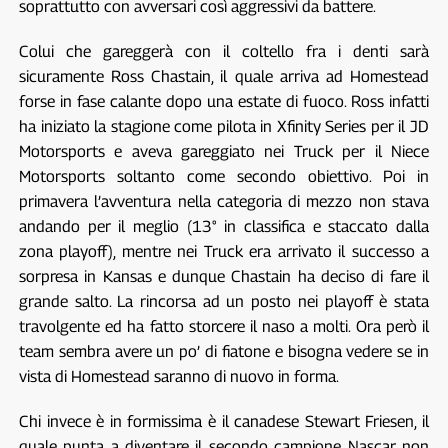
soprattutto con avversari così aggressivi da battere.
Colui che gareggerà con il coltello fra i denti sarà
sicuramente Ross Chastain, il quale arriva ad Homestead
forse in fase calante dopo una estate di fuoco. Ross infatti
ha iniziato la stagione come pilota in Xfinity Series per il JD
Motorsports e aveva gareggiato nei Truck per il Niece
Motorsports soltanto come secondo obiettivo. Poi in
primavera l’avventura nella categoria di mezzo non stava
andando per il meglio (13° in classifica e staccato dalla
zona playoff), mentre nei Truck era arrivato il successo a
sorpresa in Kansas e dunque Chastain ha deciso di fare il
grande salto. La rincorsa ad un posto nei playoff è stata
travolgente ed ha fatto storcere il naso a molti. Ora però il
team sembra avere un po’ di fiatone e bisogna vedere se in
vista di Homestead saranno di nuovo in forma.
Chi invece è in formissima è il canadese Stewart Friesen, il
quale punta a diventare il secondo campione Nascar non