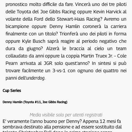
pronostico molto difficile da fare. Vincerà uno dei tre piloti
delle Toyota del Joe Gibbs Racing oppure Kevin Harvick al
volante della Ford dello Stewart-Haas Racing? Avremo un
bicampione oppure Denny Hamlin coronerà la carriera
finalmente con un titolo? Trionferà uno dei piloti in forma
oppure Kyle Busch saprà reagire al periodo negativo che
dura da giugno? Alzerà le braccia al cielo un team
collaudato da anni oppure la coppia Martin Truex Jr. – Cole
Pearn arrivata al JGR solo quest’anno? In sintesi si può
trovare facilmente un 3-vs-1 con ognuno dei quattro nei
panni dell’
underdog
.
Cup Series
Denny Hamlin (Toyota #11, Joe Gibbs Racing)
Media visibile solo per utenti registrati
E’ veramente l’anno buono per Denny? Appena 12 mesi fa
sembrava destinato alla pensione e ad essere sostituito dal