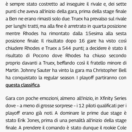
è sempre stato costretto ad inseguire il rivale e, dei sette
punti che aveva all’inizio della gara, prima della stage finale
a Ben ne erano rimasti solo due. Truex ha prevalso sul rivale
per lunghi tratti, ma alla fine è arretrato in quarta posizione
mentre Rhodes ha rimontato dalla 15esima alla sesta
posizione finale. Il risultato dopo 16 gare ha visto così
chiudere Rhodes e Truex a 544 punti; a decidere è stato il
risultato di Pocono dove Rhodes ha chiuso secondo
proprio davanti a Truex, beffando così il fratello minore di
Martin. Johnny Sauter ha vinto la gara ma Christopher Bell
ha conquistato la regular season. I playoff partiranno con
questa classifica
.
Gara con poche emozioni, almeno all’inizio, in Xfinity Series
dove – a meno di grosse sorprese – i 12 piloti qualificati per i
playoff erano già noti. A dominare le prime due stage è
stato Erik Jones, prima di una penalità all’inizio della stage
finale. A prendere il comando è stato dunque il rookie Cole