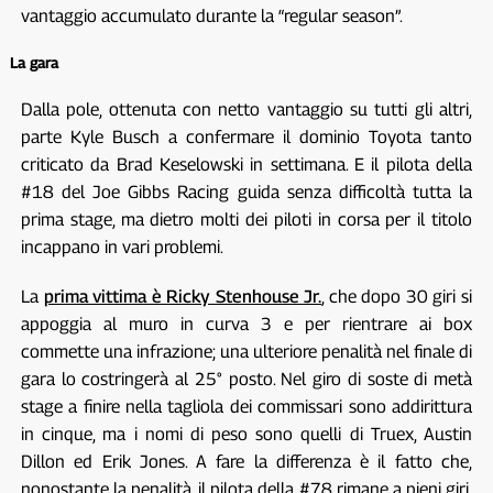
vantaggio accumulato durante la “regular season”.
La gara
Dalla pole, ottenuta con netto vantaggio su tutti gli altri,
parte Kyle Busch a confermare il dominio Toyota tanto
criticato da Brad Keselowski in settimana. E il pilota della
#18 del Joe Gibbs Racing guida senza difficoltà tutta la
prima stage, ma dietro molti dei piloti in corsa per il titolo
incappano in vari problemi.
La
prima vittima è Ricky Stenhouse Jr.
, che dopo 30 giri si
appoggia al muro in curva 3 e per rientrare ai box
commette una infrazione; una ulteriore penalità nel finale di
gara lo costringerà al 25° posto. Nel giro di soste di metà
stage a finire nella tagliola dei commissari sono addirittura
in cinque, ma i nomi di peso sono quelli di Truex, Austin
Dillon ed Erik Jones. A fare la differenza è il fatto che,
nonostante la penalità, il pilota della #78 rimane a pieni giri,