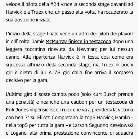
veloce. Il pilota della #24 vince la seconda stage davanti ad
Harvick e a Truex che, un passo alla volta, ha recuperato la
sua posizione iniziale.
L’inizio della stage finale vede un altro dei piloti dei playoff
in difficoltà: Jamie
McMurray finisce in testacoda
dopo una
leggera toccatina ricevuta da Newman; per lui nessun
danno. Alla ripartenza Harvick è in testa così come era
successo all’inizio della seconda stage, ma Truex in pochi
giri è dietro di lui. A 78 giri dalla fine arriva il sorpasso
decisivo per la gara.
L’ultimo giro di soste cambia poco (solo Kurt Busch prende
una penalità) e neanche una caution per un
testacoda di
Erik Jones
impensierisce Truex che va a prendersi la vittoria
con ben 7″ su Elliott. Completano la top5 Harvick, Hamlin –
nella top5 per tutta la gara – e Larson. Seguono Keselowski
e Logano, alla prima prestazione convincente di squadra