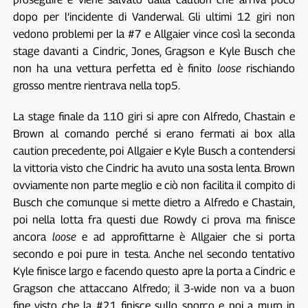
dopo per l’incidente di Vanderwal. Gli ultimi 12 giri non
vedono problemi per la #7 e Allgaier vince così la seconda
stage davanti a Cindric, Jones, Gragson e Kyle Busch che
non ha una vettura perfetta ed è finito
loose
rischiando
grosso mentre rientrava nella top5.
La stage finale da 110 giri si apre con Alfredo, Chastain e
Brown al comando perché si erano fermati ai box alla
caution precedente, poi Allgaier e Kyle Busch a contendersi
la vittoria visto che Cindric ha avuto una sosta lenta. Brown
ovviamente non parte meglio e ciò non facilita il compito di
Busch che comunque si mette dietro a Alfredo e Chastain,
poi nella lotta fra questi due Rowdy ci prova ma finisce
ancora
loose
e ad approfittarne è Allgaier che si porta
secondo e poi pure in testa. Anche nel secondo tentativo
Kyle finisce largo e facendo questo apre la porta a Cindric e
Gragson che attaccano Alfredo; il 3-wide non va a buon
fine visto che la #21 finisce sullo sporco e poi a muro in