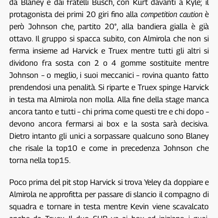
da Blaney e dai fratelli Busch, con Kurt davanti a Kyle; il
protagonista dei primi 20 giri fino alla
competition caution
è
però Johnson che, partito 20°, alla bandiera gialla è già
ottavo. Il gruppo si spacca subito, con Almirola che non si
ferma insieme ad Harvick e Truex mentre tutti gli altri si
dividono fra sosta con 2 o 4 gomme sostituite mentre
Johnson – o meglio, i suoi meccanici – rovina quanto fatto
prendendosi una penalità. Si riparte e Truex spinge Harvick
in testa ma Almirola non molla. Alla fine della stage manca
ancora tanto e tutti – chi prima come questi tre e chi dopo –
devono ancora fermarsi ai box e la sosta sarà decisiva.
Dietro intanto gli unici a sorpassare qualcuno sono Blaney
che risale la top10 e come in precedenza Johnson che
torna nella top15.
Poco prima del pit stop Harvick si trova Yeley da doppiare e
Almirola ne approfitta per passare di slancio il compagno di
squadra e tornare in testa mentre Kevin viene scavalcato