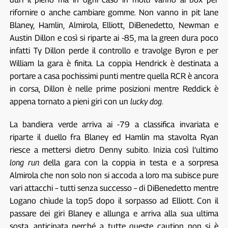
rifornire o anche cambiare gomme. Non vanno in pit lane
Blaney, Hamlin, Almirola, Elliott, DiBenedetto, Newman e
Austin Dillon e così si riparte ai -85, ma la green dura poco
infatti Ty Dillon perde il controllo e travolge Byron e per
William la gara è finita. La coppia Hendrick è destinata a
portare a casa pochissimi punti mentre quella RCR è ancora
in corsa, Dillon è nelle prime posizioni mentre Reddick è
appena tornato a pieni giri con un
lucky dog
.
La bandiera verde arriva ai -79 a classifica invariata e
riparte il duello fra Blaney ed Hamlin ma stavolta Ryan
riesce a mettersi dietro Denny subito. Inizia così l’ultimo
long run
della gara con la coppia in testa e a sorpresa
Almirola che non solo non si accoda a loro ma subisce pure
vari attacchi – tutti senza successo – di DiBenedetto mentre
Logano chiude la top5 dopo il sorpasso ad Elliott. Con il
passare dei giri Blaney e allunga e arriva alla sua ultima
sosta, anticipata perché a tutte queste caution non si è