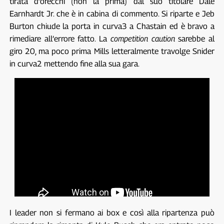
tirata d’orecchi (non la prima) dal suo titolare Dale
Earnhardt Jr. che è in cabina di commento. Si riparte e Jeb
Burton chiude la porta in curva3 a Chastain ed è bravo a
rimediare all’errore fatto. La
competition caution
sarebbe al
giro 20, ma poco prima Mills letteralmente travolge Snider
in curva2 mettendo fine alla sua gara.
I leader non si fermano ai box e così alla ripartenza può