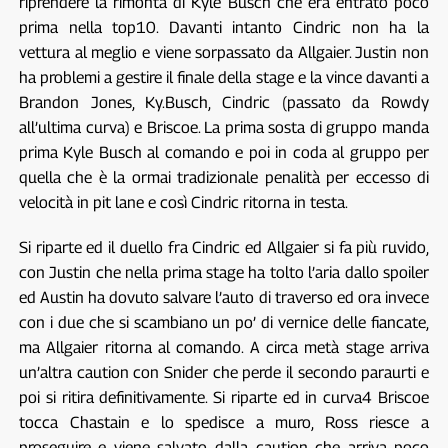
riprendere la rimonta di Kyle Busch che era entrato poco
prima nella top10. Davanti intanto Cindric non ha la
vettura al meglio e viene sorpassato da Allgaier. Justin non
ha problemi a gestire il finale della stage e la vince davanti a
Brandon Jones, Ky.Busch, Cindric (passato da Rowdy
all’ultima curva) e Briscoe. La prima sosta di gruppo manda
prima Kyle Busch al comando e poi in coda al gruppo per
quella che è la ormai tradizionale penalità per eccesso di
velocità in pit lane e così Cindric ritorna in testa.
Si riparte ed il duello fra Cindric ed Allgaier si fa più ruvido,
con Justin che nella prima stage ha tolto l’aria dallo spoiler
ed Austin ha dovuto salvare l’auto di traverso ed ora invece
con i due che si scambiano un po’ di vernice delle fiancate,
ma Allgaier ritorna al comando. A circa metà stage arriva
un’altra caution con Snider che perde il secondo paraurti e
poi si ritira definitivamente. Si riparte ed in curva4 Briscoe
tocca Chastain e lo spedisce a muro, Ross riesce a
proseguire e viene salvato dalla caution che arriva poco