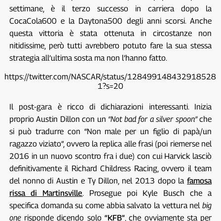
settimane, è il terzo successo in carriera dopo la
CocaCola600 e la Daytona500 degli anni scorsi. Anche
questa vittoria è stata ottenuta in circostanze non
nitidissime, però tutti avrebbero potuto fare la sua stessa
strategia all’ultima sosta ma non l’hanno fatto.
https://twitter.com/NASCAR/status/128499148432918528
1?s=20
Il post-gara è ricco di dichiarazioni interessanti. Inizia
proprio Austin Dillon con un
“Not bad for a silver spoon”
che
si può tradurre con “Non male per un figlio di papà/un
ragazzo viziato”, ovvero la replica alle frasi (poi riemerse nel
2016 in un nuovo scontro fra i due) con cui Harvick lasciò
definitivamente il Richard Childress Racing, ovvero il team
del nonno di Austin e Ty Dillon, nel 2013 dopo la
famosa
rissa di Martinsville
. Prosegue poi Kyle Busch che a
specifica domanda su come abbia salvato la vettura nel
big
one
risponde dicendo solo
“KFB”
, che ovviamente sta per