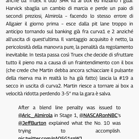
anche da Truex. Il duo SHR va ai box ed iniziano i guai.
Harvick sbaglia un cambio di marcia e perde un paio di
secondi preziosi, Almirola – facendo lo stesso errore di
Allgaier il giorno prima – esce dalla pit lane troppo in
anticipo tornando sul banking già fra curva1 e 2 anziché
all’uscita di quest’ultima. Il vantaggio acquisito è netto, la
pericolosità della manovra pure, la penalità da regolamento
inevitabile. In testa passa così Truex che decide di sfruttare
tutto il pieno ma a causa di un fraintendimento con il box
(che crede che Martin debba ancora schiacciare il pulsante
della riserva ma in realtà lo ha già fatto) lascia la #19 a
secco in uscita di curva2. Martin riesce a tornare ai box a
velocità ridotta perdendo 3-5″ ma la gara è salva.
After a blend line penalty was issued to
@Aric_Almirola
in Stage 1,
@NASCARonNBC
's
@JeffBurton
explained what the No. 10 was
trying to accomplish.
pic.twitter.com/gA05G1snWJ