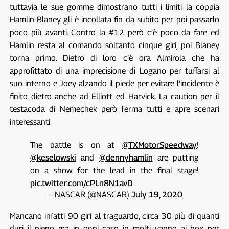
tuttavia le sue gomme dimostrano tutti i limiti la coppia
Hamlin-Blaney gli è incollata fin da subito per poi passarlo
poco più avanti. Contro la #12 però c’è poco da fare ed
Hamlin resta al comando soltanto cinque giri, poi Blaney
torna primo. Dietro di loro c’è ora Almirola che ha
approfittato di una imprecisione di Logano per tuffarsi al
suo interno e Joey alzando il piede per evitare l’incidente è
finito dietro anche ad Elliott ed Harvick. La caution per il
testacoda di Nemechek però ferma tutti e apre scenari
interessanti.
The battle is on at
@TXMotorSpeedway
!
@keselowski
and
@dennyhamlin
are putting
on a show for the lead in the final stage!
pic.twitter.com/cPLn8N1avD
— NASCAR (@NASCAR)
July 19, 2020
Mancano infatti 90 giri al traguardo, circa 30 più di quanti
duri il pieno ma in ogni caso in molti vanno ai box per