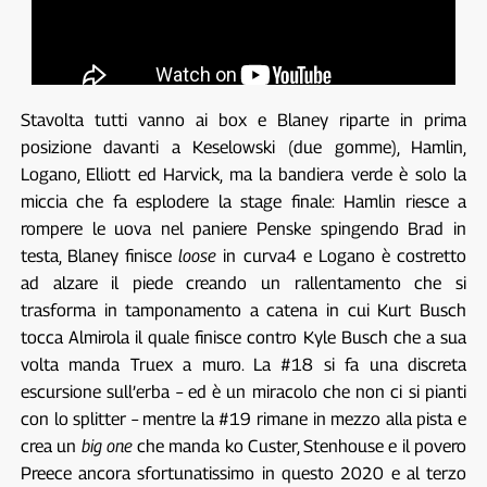
Stavolta tutti vanno ai box e Blaney riparte in prima
posizione davanti a Keselowski (due gomme), Hamlin,
Logano, Elliott ed Harvick, ma la bandiera verde è solo la
miccia che fa esplodere la stage finale: Hamlin riesce a
rompere le uova nel paniere Penske spingendo Brad in
testa, Blaney finisce
loose
in curva4 e Logano è costretto
ad alzare il piede creando un rallentamento che si
trasforma in tamponamento a catena in cui Kurt Busch
tocca Almirola il quale finisce contro Kyle Busch che a sua
volta manda Truex a muro. La #18 si fa una discreta
escursione sull’erba – ed è un miracolo che non ci si pianti
con lo splitter – mentre la #19 rimane in mezzo alla pista e
crea un
big one
che manda ko Custer, Stenhouse e il povero
Preece ancora sfortunatissimo in questo 2020 e al terzo