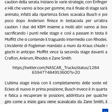
caution della serata. Iniziano le varie strategie, con Enfinger
e Hill che vanno ai box per gomme, ma il finale di stage sarà
animato, infatti alla ripartenza Eckes scavalca Busch e poi
poco dopo Anderson finisce in testacoda per un’altra
caution. I due del KBM insieme a molti altri vanno ai box
sacrificando i punti nelle stage e così a passare in testa è
Moffitt che si contende il traguardo intermedio con Rhodes.
L’incidente di Fogleman mandato a muro da Kraus chiude i
giochi in anticipo: Moffitt vince la seconda stage davanti a
Crafton, Ankrum, Rhodes e Zane Smith.
https://twitter.com/NASCAR_Trucks/status/1284
659477484953600?s=20
L’ultima stage inizia con il completamento delle soste ed
Eckes di nuovo in prima posizione, Busch invece è in quarta
e fatica a recuperare le posizioni, addirittura per qualche
giro come a inizio gara viene scavalcato da Zane Smith, il
quale però poi finisce da solo a muro. La gara si decide in