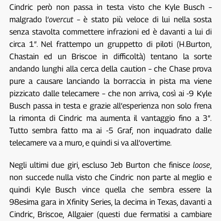
Cindric però non passa in testa visto che Kyle Busch –
malgrado l’
overcut
– è stato più veloce di lui nella sosta
senza stavolta commettere infrazioni ed è davanti a lui di
circa 1″. Nel frattempo un gruppetto di piloti (H.Burton,
Chastain ed un Briscoe in difficoltà) tentano la sorte
andando lunghi alla cerca della caution – che Chase prova
pure a causare lanciando la borraccia in pista ma viene
pizzicato dalle telecamere – che non arriva, così ai -9 Kyle
Busch passa in testa e grazie all’esperienza non solo frena
la rimonta di Cindric ma aumenta il vantaggio fino a 3″.
Tutto sembra fatto ma ai -5 Graf, non inquadrato dalle
telecamere va a muro, e quindi si va all’overtime.
Negli ultimi due giri, escluso Jeb Burton che finisce
loose
,
non succede nulla visto che Cindric non parte al meglio e
quindi Kyle Busch vince quella che sembra essere la
98esima gara in Xfinity Series, la decima in Texas, davanti a
Cindric, Briscoe, Allgaier (questi due fermatisi a cambiare