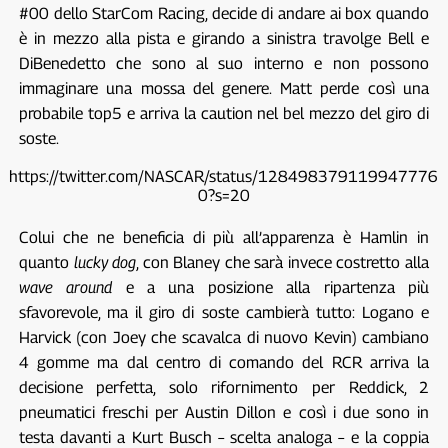
#00 dello StarCom Racing, decide di andare ai box quando
è in mezzo alla pista e girando a sinistra travolge Bell e
DiBenedetto che sono al suo interno e non possono
immaginare una mossa del genere. Matt perde così una
probabile top5 e arriva la caution nel bel mezzo del giro di
soste.
https://twitter.com/NASCAR/status/128498379119947776
0?s=20
Colui che ne beneficia di più all’apparenza è Hamlin in
quanto
lucky dog
, con Blaney che sarà invece costretto alla
wave around
e a una posizione alla ripartenza più
sfavorevole, ma il giro di soste cambierà tutto: Logano e
Harvick (con Joey che scavalca di nuovo Kevin) cambiano
4 gomme ma dal centro di comando del RCR arriva la
decisione perfetta, solo rifornimento per Reddick, 2
pneumatici freschi per Austin Dillon e così i due sono in
testa davanti a Kurt Busch – scelta analoga – e la coppia