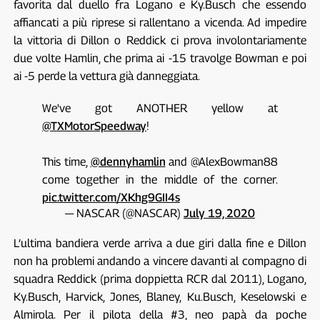
favorita dal duello fra Logano e Ky.Busch che essendo
affiancati a più riprese si rallentano a vicenda. Ad impedire
la vittoria di Dillon o Reddick ci prova involontariamente
due volte Hamlin, che prima ai -15 travolge Bowman e poi
ai -5 perde la vettura già danneggiata.
We've got ANOTHER yellow at
@TXMotorSpeedway
!
This time,
@dennyhamlin
and @AlexBowman88
come together in the middle of the corner.
pic.twitter.com/XKhg9GII4s
— NASCAR (@NASCAR)
July 19, 2020
L’ultima bandiera verde arriva a due giri dalla fine e Dillon
non ha problemi andando a vincere davanti al compagno di
squadra Reddick (prima doppietta RCR dal 2011), Logano,
Ky.Busch, Harvick, Jones, Blaney, Ku.Busch, Keselowski e
Almirola. Per il pilota della #3, neo papà da poche