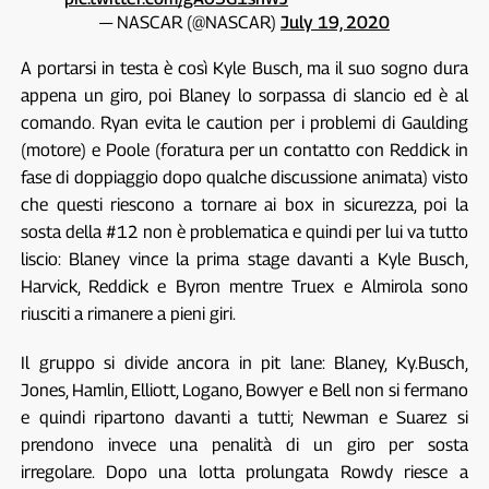
— NASCAR (@NASCAR)
July 19, 2020
A portarsi in testa è così Kyle Busch, ma il suo sogno dura
appena un giro, poi Blaney lo sorpassa di slancio ed è al
comando. Ryan evita le caution per i problemi di Gaulding
(motore) e Poole (foratura per un contatto con Reddick in
fase di doppiaggio dopo qualche discussione animata) visto
che questi riescono a tornare ai box in sicurezza, poi la
sosta della #12 non è problematica e quindi per lui va tutto
liscio: Blaney vince la prima stage davanti a Kyle Busch,
Harvick, Reddick e Byron mentre Truex e Almirola sono
riusciti a rimanere a pieni giri.
Il gruppo si divide ancora in pit lane: Blaney, Ky.Busch,
Jones, Hamlin, Elliott, Logano, Bowyer e Bell non si fermano
e quindi ripartono davanti a tutti; Newman e Suarez si
prendono invece una penalità di un giro per sosta
irregolare. Dopo una lotta prolungata Rowdy riesce a