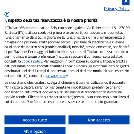
sintesi all’ultima sosta: malgrado un bloccaggio incredibile
Privacy Policy
in ingresso in pit lane ed un blackout mentale che lo fa
quasi fermare allo stallo col #18 esposto (il numero che ha
Il rispetto della tua riservatezza è la nostra priorità
in Cup Series a differenza del #51 dei Truck e del #54 della
Il Titolare 66communication Srls, con sede legale in Via Rebecchino 18 – 27020
Xfinity), l’undercut di Kyle Busch ad Eckes funziona e
Battuda (PV) utilizza cookie di prima e terze parti, per assicurare il corretto
funzionamento del sito, migliorarne la funzionalità e offrirvi un’esperienza di
quando esce dai box ha già un margine di sicurezza che poi
navigazione personalizzata (cookie tecnici), per finalità statistiche e rilevare
a pista libera amplia. L’ultima caution arriva a 15 giri dalla
l’audience del nostro sito (cookie analitici) nonché, previo consenso, per finalità
di profilazione. Per maggiori informazioni su come il Titolare utilizza i cookie o
fine (Rhodes tocca Gilliland e Todd finisce duramente a
per modificare le sue preferenze (incluso revocare il consenso, se prestato),
consulti la
cookie policy
. Per maggiori informazioni su come il Titolare tratta i
muro) e così Eckes ha una seconda chance.
dati personali anche raccolti tramite i cookie (inclusi gli eventuali altri soggetti
destinatari dei dati, i tempi di conservazione dei dati e le modalità per l’esercizio
A big hit and heavy damage for Todd Gilliland.
dei suoi diritti), consulti la
privacy policy
.
Le ricordiamo che, qualora scelga di chiudere il banner utilizzando il pulsante
pic.twitter.com/EDnGRantBI
“X” in alto a destra, saranno mantenute le impostazioni predefinite che non
— FOX: NASCAR (@NASCARONFOX)
July 19,
consentono l’utilizzo di cookie o altri strumenti di tracciamento diversi dai
2020
cookie tecnici. Cliccando su “Accetta tutto”, presta il suo consenso all’utilizzo di
tutti i cookie. Potrà inoltre esprimere le sue scelte in modo più granulare.
Christian se la gioca all’inizio ma poi Kyle rimette il muso
davanti e per il giovane Eckes non c’è più la chance di
Accetto tutto
Non accetto
ripassare Busch, in ogni caso rimangono i complimenti di
tutti per aver reso la vita a Rowdy la vita molto più difficile
Altre opzioni