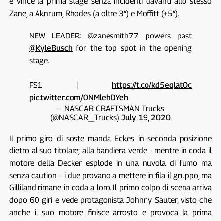
e vince la prima stage senza incidenti davanti allo stesso
Zane, a Aknrum, Rhodes (a oltre 3″) e Moffitt (+5″).
NEW LEADER: @zanesmith77 powers past
@KyleBusch
for the top spot in the opening
stage.
FS1 |
https://t.co/kd5eqlatOc
pic.twitter.com/0NMlehDYeh
— NASCAR CRAFTSMAN Trucks
(@NASCAR_Trucks)
July 19, 2020
Il primo giro di soste manda Eckes in seconda posizione
dietro al suo titolare; alla bandiera verde – mentre in coda il
motore della Decker esplode in una nuvola di fumo ma
senza caution – i due provano a mettere in fila il gruppo, ma
Gilliland rimane in coda a loro. Il primo colpo di scena arriva
dopo 60 giri e vede protagonista Johnny Sauter, visto che
anche il suo motore finisce arrosto e provoca la prima