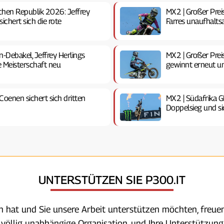
chen Republik 2026: Jeffrey
MX2 | Großer Prei
sichert sich die rote
Farres unaufhaltsa
-Debakel, Jeffrey Herlings
MX2 | Großer Prei
ie Meisterschaft neu
gewinnt erneut u
oenen sichert sich dritten
MX2 | Südafrika G
Doppelsieg und si
UNTERSTÜTZEN SIE P300.IT
en hat und Sie unsere Arbeit unterstützen möchten, freuen
e völlig unabhängige Organisation, und Ihre Unterstützung 