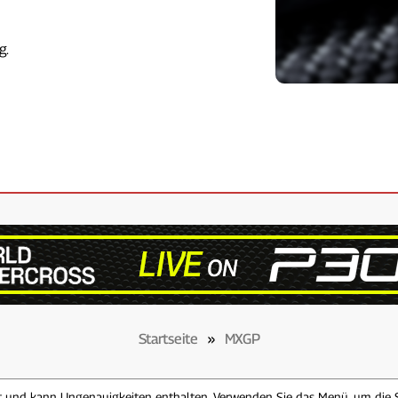
g.
Startseite
»
MXGP
zt und kann Ungenauigkeiten enthalten. Verwenden Sie das Menü, um die 