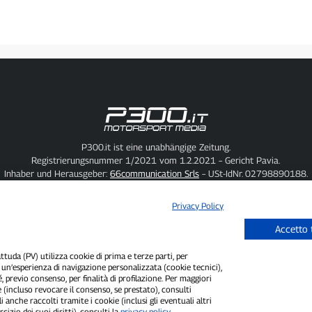
P300.it ist eine unabhängige Zeitung.
Registrierungsnummer 1/2021 vom 1.2.2021 – Gericht Pavia.
Inhaber und Herausgeber:
66communication Srls
– USt-IdNr. 02798890188.
redakteur:
Alessandro Secchi
– Stellvertretender Chefredakteur:
Federico Bene
Datenschutzrichtlinie
–
Cookie-Richtlinie
Privacy Policy
„Wenn es wirklich passiert ist, findet man es auf P300.it.“
Accetto 
uda (PV) utilizza cookie di prima e terze parti, per
Copyright © P300.it 2012–2026
i un’esperienza di navigazione personalizzata (cookie tecnici),
é, previo consenso, per finalità di profilazione. Per maggiori
 (incluso revocare il consenso, se prestato), consulti
i anche raccolti tramite i cookie (inclusi gli eventuali altri
cizio dei suoi diritti), consulti la
privacy policy
.