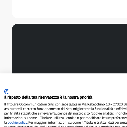
Chef
Il rispetto della tua riservatezza è la nostra priorità
Il Titolare 66communication Srls, con sede legale in Via Rebecchino 18 – 27020 Batt
assicurare il corretto funzionamento del sito, migliorarne la funzionalità e offrirv
per finalità statistiche e rilevare l’audience del nostro sito (cookie analitici) nonch
informazioni su come il Titolare utilizza i cookie o per modificare le sue preferenze
la
cookie policy
. Per maggiori informazioni su come il Titolare tratta i dati personal
soggetti destinatari dei dati, i tempi di conservazione dei dati e le modalità per l’eser