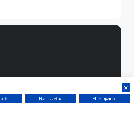
dusi.
tutto
Non accetto
Altre opzioni