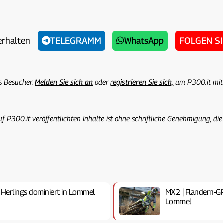
erhalten
TELEGRAMM
WhatsApp
FOLGEN S
ls Besucher.
Melden Sie sich an
oder
registrieren Sie sich,
um P300.it mit
uf P300.it veröffentlichten Inhalte ist ohne schriftliche Genehmigung, die
 Herlings dominiert in Lommel
MX2 | Flandern-GP
Lommel