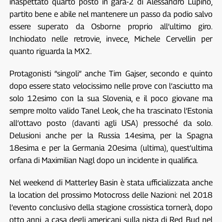
inaspettato quarto posto in gara-2 di Alessandro Lupino,
partito bene e abile nel mantenere un passo da podio salvo
essere superato da Osborne proprio all’ultimo giro.
Inchiodato nelle retrovie, invece, Michele Cervellin per
quanto riguarda la MX2.
Protagonisti “singoli” anche Tim Gajser, secondo e quinto
dopo essere stato velocissimo nelle prove con l’asciutto ma
solo 12esimo con la sua Slovenia, e il poco giovane ma
sempre molto valido Tanel Leok, che ha trascinato l’Estonia
all’ottavo posto (davanti agli USA) pressoché da solo.
Delusioni anche per la Russia 14esima, per la Spagna
18esima e per la Germania 20esima (ultima), quest’ultima
orfana di Maximilian Nagl dopo un incidente in qualifica.
Nel weekend di Matterley Basin è stata ufficializzata anche
la location del prossimo Motocross delle Nazioni: nel 2018
l’evento conclusivo della stagione crossistica tornerà, dopo
otto anni, a casa degli americani sulla pista di Red Bud nel