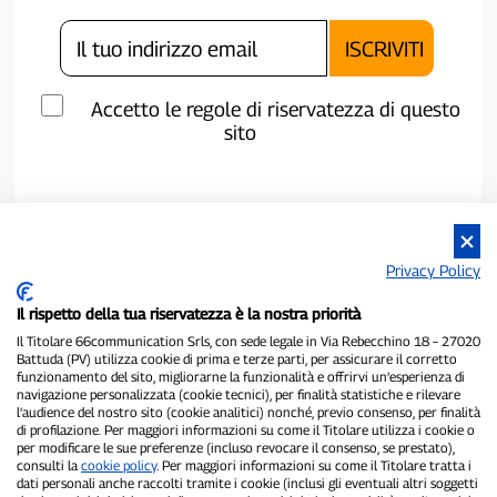
Accetto le regole di riservatezza di questo
sito
Privacy Policy
Il rispetto della tua riservatezza è la nostra priorità
Il Titolare 66communication Srls, con sede legale in Via Rebecchino 18 – 27020
Battuda (PV) utilizza cookie di prima e terze parti, per assicurare il corretto
funzionamento del sito, migliorarne la funzionalità e offrirvi un’esperienza di
navigazione personalizzata (cookie tecnici), per finalità statistiche e rilevare
P300.it è una Testata Giornalistica indipendente
l’audience del nostro sito (cookie analitici) nonché, previo consenso, per finalità
Registrazione numero 1/2021 del 1/2/2021 - Tribunale di Pavia
di profilazione. Per maggiori informazioni su come il Titolare utilizza i cookie o
per modificare le sue preferenze (incluso revocare il consenso, se prestato),
Proprietario ed editore:
66communication Srls
- P.IVA
consulti la
cookie policy
. Per maggiori informazioni su come il Titolare tratta i
02798890188
dati personali anche raccolti tramite i cookie (inclusi gli eventuali altri soggetti
Direttore Responsabile:
Alessandro Secchi
- Vicedirettore:
Federico