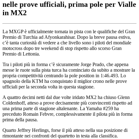
nelle prove ufficiali, prima pole per Vialle
in MX2
La MXGP è ufficialmente tornata in pista con le qualifiche del Gran
Premio di Turchia ad Afyonkarahisar. Dopo la breve pausa estiva,
c’è tanta curiosità di vedere a che livello sono i piloti del mondiale
motocross dopo tre weekend di stop rispetto allo scorso Gran
Premio di Lettonia.
Tra i piloti più in forma c’è sicuramente Jorge Prado, che appena
messe le ruote sulla pista turca ha cominciato da subito a mostrare la
propria competitività centrando la pole position in 1:46.493. Lo
spagnolo della KTM ha conquistato il miglior crono nelle prove
ufficiali per la seconda volta in questa stagione.
A quattro decimi netti dal due volte iridato MX2 ha chiuso Glenn
Coldenhoff, atteso a prove decisamente più convincenti rispetto ad
una prima parte di stagione altalenante. La Yamaha #259 ha
preceduto Romain Febvre, complessivamente il pilota più in forma
prima della pausa.
Quarto Jeffrey Herlings, forse il più atteso nella sua posizione di
rimontante nei confronti del quartetto in testa alla classifica.