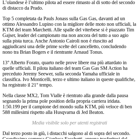
L’olandese è l’ultimo pilota ad essere rimasto al di sotto del secondo
di distacco da Prado.
Top 5 completata da Pauls Jonass sulla Gas Gas, davanti ad un
ottimo Alessandro Lupino con la migliore delle moto non ufficiali, la
KTM del team Marchetti. Alle spalle del viterbese si è piazzato Tim
Gajser, leader del campionato ma non ancora del tutto a suo agio
sulla pista turca. Anche Antonio Cairoli non è riuscito ad
aggiudicarsi una delle prime scelte del cancelletto, concludendo
nono tra Brian Bogers e il rientrante Arnaud Tonus.
13° Alberto Forato, quarto nelle prove libere ma più attardato in
quelle ufficiali. Il pilota italiano del team Gas Gas SM Action ha
preceduto Jeremy Seewer, sulla seconda Yamaha ufficiale in
classifica. Ivo Monticelli, terzo e ultimo italiano in queste qualifiche,
ha registrato il 21° tempo.
Nella classe MX2, Tom Vialle è rientrato alla grande dalla pausa
segnando la prima pole position della propria carriera iridata.
1:50.199 per il campione del mondo sulla KTM, più veloce di ben
588 millesimi rispetto alla Husqvarna di Jed Beaton.
Media visibile solo per utenti registrati
Dal terzo posto in giù, i distacchi salgono al di sopra del secondo.
Grandissima sorpresa Gianluca Facchetti, appena trasferitosi dal