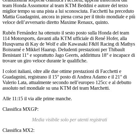
team Honda Assomotor al team KTM Beddini e autore del terzo
miglior tempo su una pista a lui sconosciuta. Facchetti ha preceduto
Mattia Guadagnini, ancora in piena corsa per il titolo mondiale e più
veloce dell’avversario diretto Maxime Renaux, quinto.
Rubén Fernández ha ottenuto il sesto posto sulla Honda del team
114 Motorsports, davanti alla KTM ufficiale di René Hofer, alla
Husqvarna di Kay de Wolf e alle Kawasaki F&H Racing di Mathys
Boisramé e Mikkel Haarup. Deludenti prestazioni per Thibault
Benistant 11° e soprattutto Jago Geerts, addirittura 18° e incapace di
trovare un giro veloce durante le qualifiche.
I colori italiani, oltre alle due ottime prestazioni di Facchetti e
Guadagnini, registrano il 15° posto di Andrea Adamo e il 21° di
Valerio Lata, attualmente secondo nell’europeo 125cc e al debutto
assoluto nel mondiale su una KTM del team Marchetti.
Alle 11:15 il via alle prime manche.
Classifica MXGP:
Media visibile solo per utenti registrati
Classifica MX2: