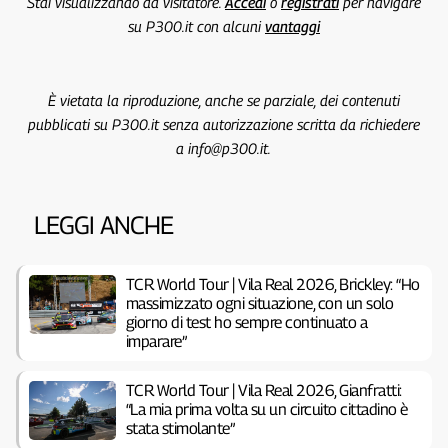
Stai visualizzando da visitatore.
Accedi
o
registrati
per navigare
su P300.it con alcuni
vantaggi
È vietata la riproduzione, anche se parziale, dei contenuti
pubblicati su P300.it senza autorizzazione scritta da richiedere
a info@p300.it.
LEGGI ANCHE
TCR World Tour | Vila Real 2026, Brickley: “Ho
massimizzato ogni situazione, con un solo
giorno di test ho sempre continuato a
imparare”
TCR World Tour | Vila Real 2026, Gianfratti:
“La mia prima volta su un circuito cittadino è
stata stimolante”