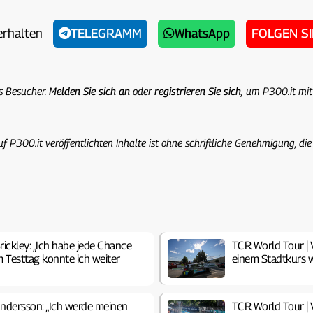
erhalten
TELEGRAMM
WhatsApp
FOLGEN S
ls Besucher.
Melden Sie sich an
oder
registrieren Sie sich,
um P300.it mit
uf P300.it veröffentlichten Inhalte ist ohne schriftliche Genehmigung, die
rickley: „Ich habe jede Chance
TCR World Tour | V
 Testtag konnte ich weiter
einem Stadtkurs w
Andersson: „Ich werde meinen
TCR World Tour | V