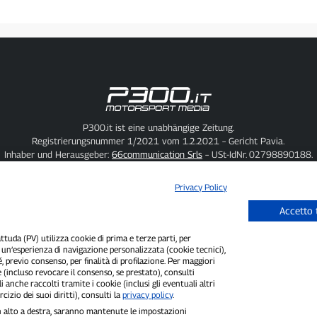
P300.it ist eine unabhängige Zeitung.
Registrierungsnummer 1/2021 vom 1.2.2021 – Gericht Pavia.
Inhaber und Herausgeber:
66communication Srls
– USt-IdNr. 02798890188.
redakteur:
Alessandro Secchi
– Stellvertretender Chefredakteur:
Federico Bene
Datenschutzrichtlinie
–
Cookie-Richtlinie
Privacy Policy
„Wenn es wirklich passiert ist, findet man es auf P300.it.“
Accetto 
uda (PV) utilizza cookie di prima e terze parti, per
Copyright © P300.it 2012–2026
i un’esperienza di navigazione personalizzata (cookie tecnici),
é, previo consenso, per finalità di profilazione. Per maggiori
 (incluso revocare il consenso, se prestato), consulti
i anche raccolti tramite i cookie (inclusi gli eventuali altri
cizio dei suoi diritti), consulti la
privacy policy
.
 in alto a destra, saranno mantenute le impostazioni