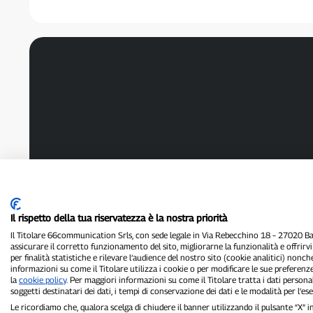
Chef
Il rispetto della tua riservatezza è la nostra priorità
Il Titolare 66communication Srls, con sede legale in Via Rebecchino 18 – 27020 Batt
assicurare il corretto funzionamento del sito, migliorarne la funzionalità e offrirv
per finalità statistiche e rilevare l’audience del nostro sito (cookie analitici) nonch
informazioni su come il Titolare utilizza i cookie o per modificare le sue preferenze
la
cookie policy
. Per maggiori informazioni su come il Titolare tratta i dati personal
soggetti destinatari dei dati, i tempi di conservazione dei dati e le modalità per l’eser
Le ricordiamo che, qualora scelga di chiudere il banner utilizzando il pulsante “X”