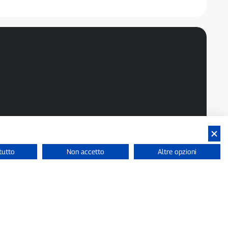
dusi.
tutto
Non accetto
Altre opzioni