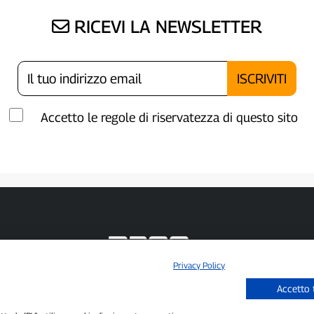
RICEVI LA NEWSLETTER
Accetto le regole di riservatezza di questo sito
Privacy Policy
P300.it è una Testata Giornalistica indipendente
Accetto 
Registrazione numero 1/2021 del 1/2/2021 - Tribunale di Pavia
Proprietario ed editore:
66communication Srls
- P.IVA 02798890188