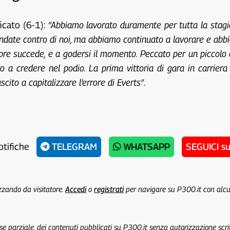
icato (6-1):
“Abbiamo lavorato duramente per tutta la stag
ndate contro di noi, ma abbiamo continuato a lavorare e abbia
pre succede, e a godersi il momento. Peccato per un piccolo e
a credere nel podio. La prima vittoria di gara in carriera
cito a capitalizzare l’errore di Everts”
.
otifiche
TELEGRAM
WHATSAPP
SEGUICI s
izzando da visitatore.
Accedi
o
registrati
per navigare su P300.it con alc
 se parziale, dei contenuti pubblicati su P300.it senza autorizzazione scri