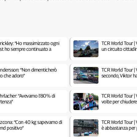
rickley: “Ho massimizzato ogni
TCR World Tour | V
test ho sempre continuato a
un circuito cittadi
Andersson: “Non dimenticherò
TCR World Tour | V
ito che adoro”
secondo, Viktor h
Ehrlacher: “Avevamo l’80% di
TCR World Tour | V
rtenza”
volte per chiuder
Azcona: “Con 40 kg sapevamo di
TCR World Tour | 
end positivo”
è abbastanza per 