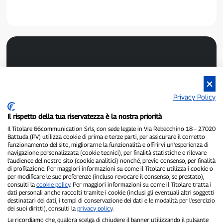
Privacy Policy
P300.it ist eine unabhängige Zeitung.
Il rispetto della tua riservatezza è la nostra priorità
Registrierungsnummer 1/2021 vom 1.2.2021 – Gericht Pavia.
Il Titolare 66communication Srls, con sede legale in Via Rebecchino 18 – 27020
Inhaber und Herausgeber:
66communication Srls
– USt-IdNr.
Battuda (PV) utilizza cookie di prima e terze parti, per assicurare il corretto
02798890188.
funzionamento del sito, migliorarne la funzionalità e offrirvi un’esperienza di
Chefredakteur:
Alessandro Secchi
– Stellvertretender Chefredakteur:
navigazione personalizzata (cookie tecnici), per finalità statistiche e rilevare
Federico Benedusi.
l’audience del nostro sito (cookie analitici) nonché, previo consenso, per finalità
Datenschutzrichtlinie
–
Cookie-Richtlinie
di profilazione. Per maggiori informazioni su come il Titolare utilizza i cookie o
per modificare le sue preferenze (incluso revocare il consenso, se prestato),
consulti la
cookie policy
. Per maggiori informazioni su come il Titolare tratta i
„Wenn es wirklich passiert ist, findet man es auf P300.it.“
dati personali anche raccolti tramite i cookie (inclusi gli eventuali altri soggetti
destinatari dei dati, i tempi di conservazione dei dati e le modalità per l’esercizio
Copyright © P300.it 2012–2026
dei suoi diritti), consulti la
privacy policy
.
Le ricordiamo che, qualora scelga di chiudere il banner utilizzando il pulsante