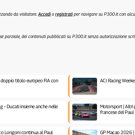
izzando da visitatore.
Accedi
o
registrati
per navigare su P300.it con alc
 se parziale, dei contenuti pubblicati su P300.it senza autorizzazione scri
l doppio titolo europeo FIA con
ACI Racing Weeke
ng – Ducati insieme anche nelle
Motorsport | Altri
francese del Paul
co Longoni continua al Paul
GP Macao 2026 | A