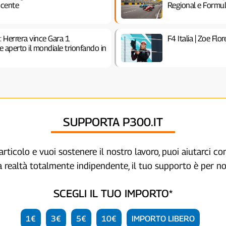
ncente
Regional e Formu
Herrera vince Gara 1
F4 Italia | Zoe Fl
e aperto il mondiale trionfando in
SUPPORTA P300.IT
articolo e vuoi sostenere il nostro lavoro, puoi aiutarci c
a realtà totalmente indipendente, il tuo supporto è per no
SCEGLI IL TUO IMPORTO*
1€
3€
5€
10€
IMPORTO LIBERO