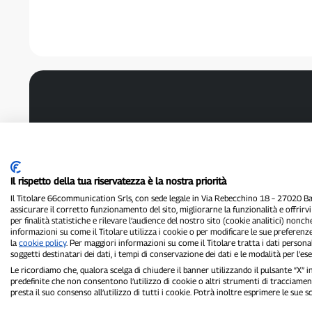
Il rispetto della tua riservatezza è la nostra priorità
Il Titolare 66communication Srls, con sede legale in Via Rebecchino 18 – 27020 Batt
assicurare il corretto funzionamento del sito, migliorarne la funzionalità e offrirv
per finalità statistiche e rilevare l’audience del nostro sito (cookie analitici) nonch
informazioni su come il Titolare utilizza i cookie o per modificare le sue preferenze
la
cookie policy
. Per maggiori informazioni su come il Titolare tratta i dati personal
soggetti destinatari dei dati, i tempi di conservazione dei dati e le modalità per l’eser
Le ricordiamo che, qualora scelga di chiudere il banner utilizzando il pulsante “X”
predefinite che non consentono l’utilizzo di cookie o altri strumenti di tracciament
presta il suo consenso all’utilizzo di tutti i cookie. Potrà inoltre esprimere le sue 