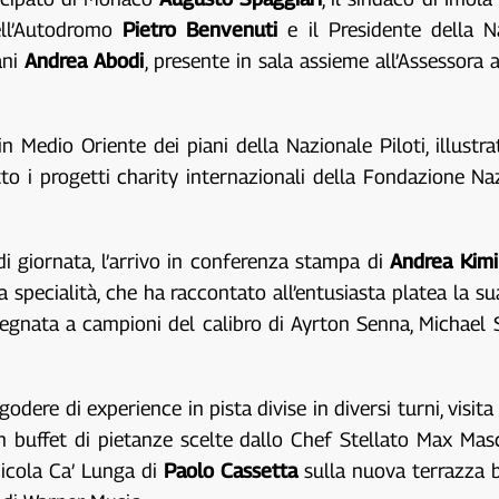
dell’Autodromo
Pietro Benvenuti
e il Presidente della N
ani
Andrea Abodi
, presente in sala assieme all’Assessor
in Medio Oriente dei piani della Nazionale Piloti, illust
to i progetti charity internazionali della Fondazione Naz
 di giornata, l’arrivo in conferenza stampa di
Andrea Kimi
la specialità, che ha raccontato all’entusiasta platea la s
nsegnata a campioni del calibro di Ayrton Senna, Michael
 godere di experience in pista divise in diversi turni, visit
 un buffet di pietanze scelte dallo Chef Stellato Max Ma
nicola Ca’ Lunga di
Paolo Cassetta
sulla nuova terrazza 