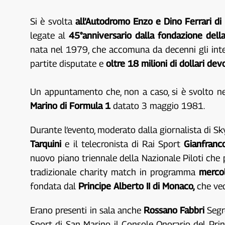
Si è svolta
all’Autodromo Enzo e Dino Ferrari di
legate al
45°anniversario dalla fondazione della
nata nel 1979, che accomuna da decenni gli intent
partite disputate e
oltre 18 milioni di dollari dev
Un appuntamento che, non a caso, si è svolto nel
Marino di Formula 1
datato 3 maggio 1981.
Durante l’evento, moderato dalla giornalista di S
Tarquini
e il telecronista di Rai Sport
Gianfranc
nuovo piano triennale della Nazionale Piloti che p
tradizionale charity match in programma
mercol
fondata dal
Principe Alberto II di Monaco,
che ved
Erano presenti in sala anche
Rossano Fabbri
Segre
Sport di San Marino, il Console Onorario del Pr