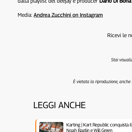
dalla playlist del deejay e producer
Dario Di Bona
Media:
Andrea Zucchini on Instagram
Ricevi le n
Stai visual
È vietata la riproduzione, anche
LEGGI ANCHE
Karting | Kart Republic conquista i
Noah Baglin e Will Green