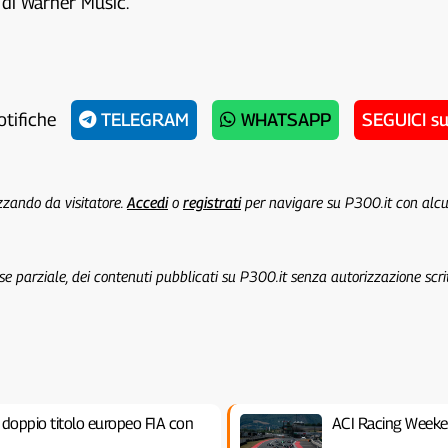
di Warner Music.
otifiche
TELEGRAM
WHATSAPP
SEGUICI s
izzando da visitatore.
Accedi
o
registrati
per navigare su P300.it con alc
 se parziale, dei contenuti pubblicati su P300.it senza autorizzazione scri
l doppio titolo europeo FIA con
ACI Racing Weeke