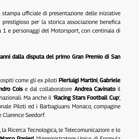
stampa ufficiale di presentazione delle iniziative
 prestigioso per la storica associazione benefica
la 1 e personaggi del Motorsport, con centinaia di
anni dalla disputa del primo Gran Premio di San
ospiti come gli ex piloti
Pierluigi Martini
,
Gabriele
ndro Cois
e dal collaboratore
Andrea Cavinato
il
azionali. Ma anche il ‘
Racing Stars Football Cup
’,
onale Piloti ed i Barbagiuans Monaco, compagine
e Clarence Seedorf.
o, la Ricerca Tecnologica, le Telecomunicazioni e lo
Marco Panieri
, l’Amministratore Unico di Formula