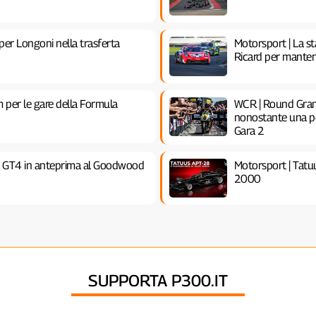
 per Longoni nella trasferta
Motorsport | La s
Ricard per manten
 per le gare della Formula
WCR | Round Gran
nonostante una pen
Gara 2
ct GT4 in anteprima al Goodwood
Motorsport | Tatu
2000
SUPPORTA P300.IT