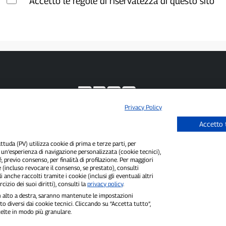
Accetto le regole di riservatezza di questo sito
Privacy Policy
P300.it è una Testata Giornalistica indipendente
Accetto 
Registrazione numero 1/2021 del 1/2/2021 - Tribunale di Pavia
Proprietario ed editore:
66communication Srls
- P.IVA 02798890188
uda (PV) utilizza cookie di prima e terze parti, per
Direttore Responsabile:
Alessandro Secchi
- Vicedirettore:
Federico Benedusi
i un’esperienza di navigazione personalizzata (cookie tecnici),
Privacy Policy
-
Cookie Policy
é, previo consenso, per finalità di profilazione. Per maggiori
 (incluso revocare il consenso, se prestato), consulti
"Se è successo davvero, lo trovi su P300.it"
i anche raccolti tramite i cookie (inclusi gli eventuali altri
cizio dei suoi diritti), consulti la
privacy policy
.
Copyright © P300.it 2012-2026
 in alto a destra, saranno mantenute le impostazioni
o diversi dai cookie tecnici. Cliccando su “Accetta tutto”,
scelte in modo più granulare.