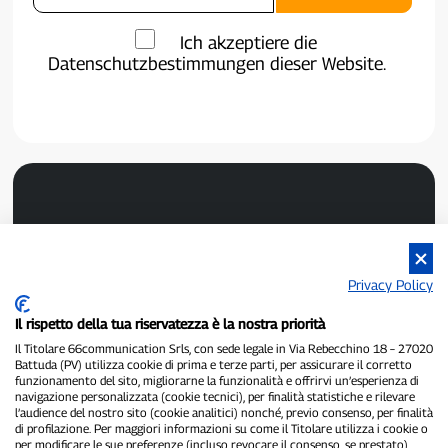
Ich akzeptiere die
Datenschutzbestimmungen dieser Website.
Privacy Policy
P300.it ist eine unabhängige Zeitung.
Il rispetto della tua riservatezza è la nostra priorità
Registrierungsnummer 1/2021 vom 1.2.2021 – Gericht Pavia.
Il Titolare 66communication Srls, con sede legale in Via Rebecchino 18 – 27020
Inhaber und Herausgeber:
66communication Srls
– USt-IdNr.
Battuda (PV) utilizza cookie di prima e terze parti, per assicurare il corretto
02798890188.
funzionamento del sito, migliorarne la funzionalità e offrirvi un’esperienza di
Chefredakteur:
Alessandro Secchi
– Stellvertretender Chefredakteur:
navigazione personalizzata (cookie tecnici), per finalità statistiche e rilevare
Federico Benedusi.
l’audience del nostro sito (cookie analitici) nonché, previo consenso, per finalità
Datenschutzrichtlinie
–
Cookie-Richtlinie
di profilazione. Per maggiori informazioni su come il Titolare utilizza i cookie o
per modificare le sue preferenze (incluso revocare il consenso, se prestato),