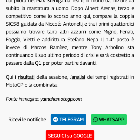
dal pilota del Max Sterilgarda Team, in modo da iniziare da
subito la marcatura a uomo. Dopo Albert Arenas, terzo e
competitivo come lo scorso anno qui, compare la coppia
SIC58 guidata da Niccolò Antonelli, e tra i primi quattordici
possiamo trovare tanti altri azzurri come Migno, Fenati,
Foggia, Vietti e addirittura Stefano Nepa. Il 14° posto è
invece di Marcos Ramírez, mentre Tony Arbolino sta
continuando il suo ultimo periodo di crisi e sarà costretto a
passare dalla Q1 per poter partire davanti.
Qui i
risultati
della sessione, l’
analisi
dei tempi registrati in
MotoGP e la
combinata
.
Fonte immagine:
yamahamotogp.com
Ricevi le notifiche
TELEGRAM
WHATSAPP
SEGUICI su GOOGLE