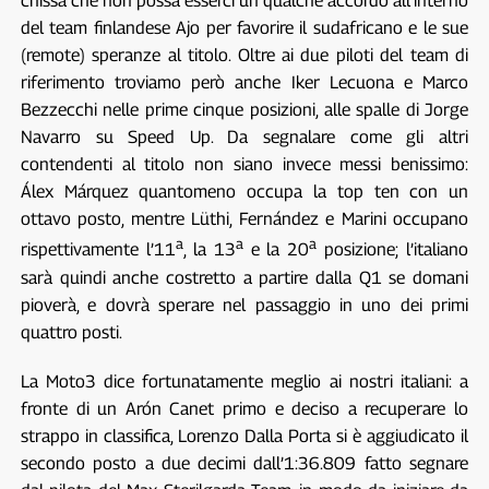
chissà che non possa esserci un qualche accordo all’interno
del team finlandese Ajo per favorire il sudafricano e le sue
(remote) speranze al titolo. Oltre ai due piloti del team di
riferimento troviamo però anche Iker Lecuona e Marco
Bezzecchi nelle prime cinque posizioni, alle spalle di Jorge
Navarro su Speed Up. Da segnalare come gli altri
contendenti al titolo non siano invece messi benissimo:
Álex Márquez quantomeno occupa la top ten con un
ottavo posto, mentre Lüthi, Fernández e Marini occupano
a
a
a
rispettivamente l’11
, la 13
e la 20
posizione; l’italiano
sarà quindi anche costretto a partire dalla Q1 se domani
pioverà, e dovrà sperare nel passaggio in uno dei primi
quattro posti.
La Moto3 dice fortunatamente meglio ai nostri italiani: a
fronte di un Arón Canet primo e deciso a recuperare lo
strappo in classifica, Lorenzo Dalla Porta si è aggiudicato il
secondo posto a due decimi dall’1:36.809 fatto segnare