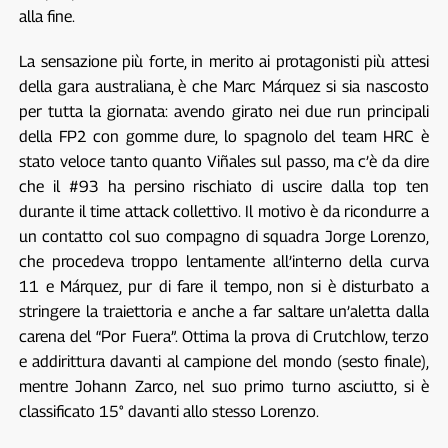
alla fine.
La sensazione più forte, in merito ai protagonisti più attesi
della gara australiana, è che Marc Márquez si sia nascosto
per tutta la giornata: avendo girato nei due run principali
della FP2 con gomme dure, lo spagnolo del team HRC è
stato veloce tanto quanto Viñales sul passo, ma c’è da dire
che il #93 ha persino rischiato di uscire dalla top ten
durante il time attack collettivo. Il motivo è da ricondurre a
un contatto col suo compagno di squadra Jorge Lorenzo,
che procedeva troppo lentamente all’interno della curva
11 e Márquez, pur di fare il tempo, non si è disturbato a
stringere la traiettoria e anche a far saltare un’aletta dalla
carena del “Por Fuera”. Ottima la prova di Crutchlow, terzo
e addirittura davanti al campione del mondo (sesto finale),
mentre Johann Zarco, nel suo primo turno asciutto, si è
classificato 15° davanti allo stesso Lorenzo.