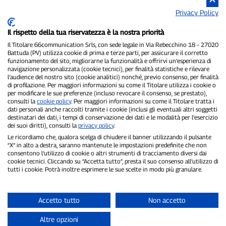
Privacy Policy
Il rispetto della tua riservatezza è la nostra priorità
Il Titolare 66communication Srls, con sede legale in Via Rebecchino 18 – 27020
Battuda (PV) utilizza cookie di prima e terze parti, per assicurare il corretto
funzionamento del sito, migliorarne la funzionalità e offrirvi un’esperienza di
navigazione personalizzata (cookie tecnici), per finalità statistiche e rilevare
P300.it è una Testata Giornalistica indipendente
l’audience del nostro sito (cookie analitici) nonché, previo consenso, per finalità
Registrazione numero 1/2021 del 1/2/2021 - Tribunale di Pavia
di profilazione. Per maggiori informazioni su come il Titolare utilizza i cookie o
Proprietario ed editore:
66communication Srls
- P.IVA
per modificare le sue preferenze (incluso revocare il consenso, se prestato),
consulti la
cookie policy
. Per maggiori informazioni su come il Titolare tratta i
02798890188
dati personali anche raccolti tramite i cookie (inclusi gli eventuali altri soggetti
Direttore Responsabile:
Alessandro Secchi
- Vicedirettore:
Federico
destinatari dei dati, i tempi di conservazione dei dati e le modalità per l’esercizio
Benedusi
dei suoi diritti), consulti la
privacy policy
.
Privacy Policy
-
Cookie Policy
Le ricordiamo che, qualora scelga di chiudere il banner utilizzando il pulsante
“X” in alto a destra, saranno mantenute le impostazioni predefinite che non
"Se è successo davvero, lo trovi su P300.it"
consentono l’utilizzo di cookie o altri strumenti di tracciamento diversi dai
cookie tecnici. Cliccando su “Accetta tutto”, presta il suo consenso all’utilizzo di
tutti i cookie. Potrà inoltre esprimere le sue scelte in modo più granulare.
Copyright © P300.it 2012-2026
Accetto tutto
Non accetto
Altre opzioni