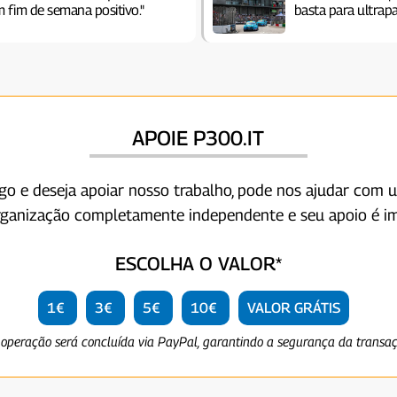
 fim de semana positivo."
basta para ultrapa
APOIE P300.IT
igo e deseja apoiar nosso trabalho, pode nos ajudar com 
rganização completamente independente e seu apoio é im
ESCOLHA O VALOR*
1€
3€
5€
10€
VALOR GRÁTIS
 operação será concluída via PayPal, garantindo a segurança da transa