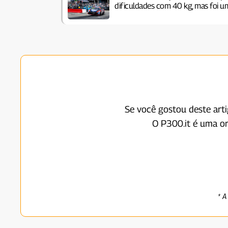
dificuldades com 40 kg, mas foi um
Se você gostou deste art
O P300.it é uma o
* A