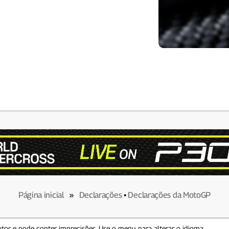
Página inicial
»
Declarações
•
Declarações da MotoGP
tor e pode conter imprecisões. Use o menu para alterar o idioma.