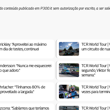
do conteúdo publicado em P300.it sem autorização por escrito, a ser sol
rickley: "Aproveitei ao máximo
TCR World Tour | V
dia de testes, continuei
um circuito de rua
Andersson: "Nunca me esquecerei
TCR World Tour | 
o que adoro."
segundo, Viktor f
semana."
 Ehrlacher: "Tínhamos 80% de
TCR World Tour | V
proveitado a largada."
vezes para termin
Azcona: "Sabíamos que teríamos
TCR World Tour | 