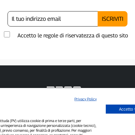
Accetto le regole di riservatezza di questo sito
Privacy Policy
P300.it è una Testata Giornalistica indipendente
Accetto 
Registrazione numero 1/2021 del 1/2/2021 - Tribunale di Pavia
Proprietario ed editore:
66communication Srls
- P.IVA 02798890188
Direttore Responsabile:
Alessandro Secchi
- Vicedirettore:
Federico Benedusi
uda (PV) utilizza cookie di prima e terze parti, per
i un’esperienza di navigazione personalizzata (cookie tecnici),
Privacy Policy
-
Cookie Policy
é, previo consenso, per finalità di profilazione. Per maggiori