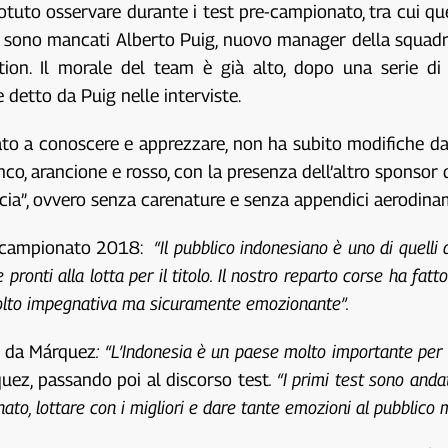
tuto osservare durante i test pre-campionato, tra cui que
on sono mancati Alberto Puig, nuovo manager della squadr
ion. Il morale del team è già alto, dopo una serie di 
detto da Puig nelle interviste.
to a conoscere e apprezzare, non ha subito modifiche dagl
co, arancione e rosso, con la presenza dell’altro sponsor d
scia”, ovvero senza carenature e senza appendici aerodinam
el campionato 2018:
“Il pubblico indonesiano è uno di quelli 
ronti alla lotta per il titolo. Il nostro reparto corse ha fat
 molto impegnativa ma sicuramente emozionante”.
re da Márquez
: “L’Indonesia è un paese molto importante per
ez, passando poi al discorso test
. “I primi test sono and
ato, lottare con i migliori e dare tante emozioni al pubblico 