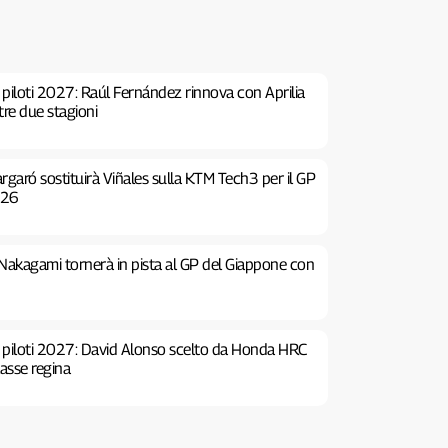
piloti 2027: Raúl Fernández rinnova con Aprilia
tre due stagioni
garó sostituirà Viñales sulla KTM Tech3 per il GP
026
Nakagami tornerà in pista al GP del Giappone con
 piloti 2027: David Alonso scelto da Honda HRC
lasse regina