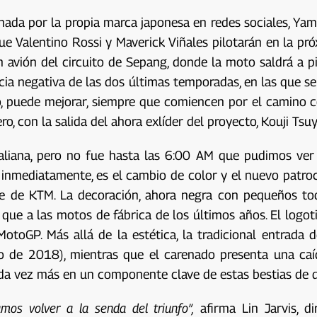
onada por la propia marca japonesa en redes sociales, Ya
 Valentino Rossi y Maverick Viñales pilotarán en la pró
n avión del circuito de Sepang, donde la moto saldrá a p
encia negativa de las dos últimas temporadas, en las que s
go, puede mejorar, siempre que comiencen por el camino 
 con la salida del ahora exlíder del proyecto, Kouji Tsuy
aliana, pero no fue hasta las 6:00 AM que pudimos ver 
inmediatamente, es el cambio de color y el nuevo patroc
nte de KTM. La decoración, ahora negra con pequeños t
que a las motos de fábrica de los últimos años. El logo
toGP. Más allá de la estética, la tradicional entrada d
 de 2018), mientras que el carenado presenta una caíd
ada vez más en un componente clave de estas bestias de 
os volver a la senda del triunfo”,
afirma Lin Jarvis, d