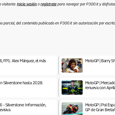
 visitante.
Inicia sesión
o
regístrate
para navegar por P300.it y disfrut
o parcial, del contenido publicado en P300.it sin autorización por escrito
, FP1: Alex Márquez, el más
MotoGP | Barry Sh
n Silverstone hasta 2028.
MotoGP | Mercado 
renueva con Apri
– Silverstone: Información,
MotoGP | Pol Espa
evisiva
GP de Gran Breta