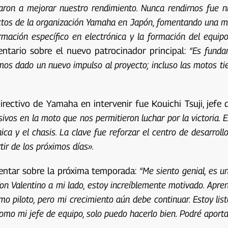
on a mejorar nuestro rendimiento. Nunca rendirnos fue nu
tos de la organización Yamaha en Japón, fomentando una may
mación específico en electrónica y la formación del equip
ntario sobre el nuevo patrocinador principal:
“Es funda
mos dado un nuevo impulso al proyecto; incluso las motos t
directivo de Yamaha en intervenir fue Kouichi Tsuji, je
cisivos en la moto que nos permitieron luchar por la victori
ca y el chasis. La clave fue reforzar el centro de desarrollo
ir de los próximos días».
mentar sobre la próxima temporada:
“Me siento genial, es u
n Valentino a mi lado, estoy increíblemente motivado. Apre
 piloto, pero mi crecimiento aún debe continuar. Estoy listo
mo mi jefe de equipo, solo puedo hacerlo bien. Podré aporta