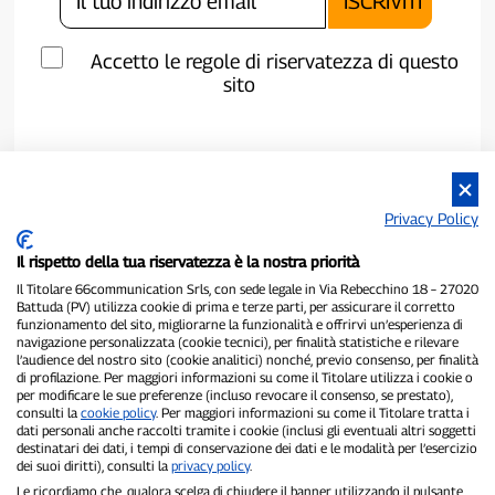
Accetto le regole di riservatezza di questo
sito
Privacy Policy
Il rispetto della tua riservatezza è la nostra priorità
Il Titolare 66communication Srls, con sede legale in Via Rebecchino 18 – 27020
Battuda (PV) utilizza cookie di prima e terze parti, per assicurare il corretto
funzionamento del sito, migliorarne la funzionalità e offrirvi un’esperienza di
navigazione personalizzata (cookie tecnici), per finalità statistiche e rilevare
P300.it è una Testata Giornalistica indipendente
l’audience del nostro sito (cookie analitici) nonché, previo consenso, per finalità
di profilazione. Per maggiori informazioni su come il Titolare utilizza i cookie o
Registrazione numero 1/2021 del 1/2/2021 - Tribunale di Pavia
per modificare le sue preferenze (incluso revocare il consenso, se prestato),
Proprietario ed editore:
66communication Srls
- P.IVA
consulti la
cookie policy
. Per maggiori informazioni su come il Titolare tratta i
02798890188
dati personali anche raccolti tramite i cookie (inclusi gli eventuali altri soggetti
Direttore Responsabile:
Alessandro Secchi
- Vicedirettore:
Federico
destinatari dei dati, i tempi di conservazione dei dati e le modalità per l’esercizio
Benedusi
dei suoi diritti), consulti la
privacy policy
.
Privacy Policy
-
Cookie Policy
Le ricordiamo che, qualora scelga di chiudere il banner utilizzando il pulsante