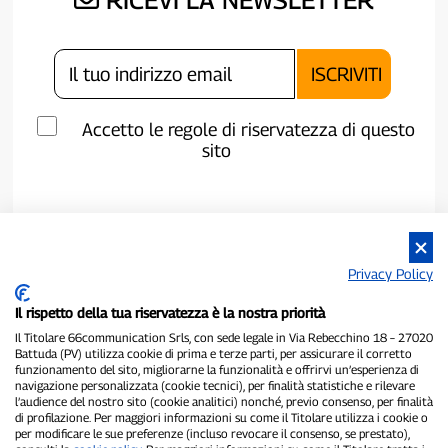
Accetto le regole di riservatezza di questo
sito
Privacy Policy
Il rispetto della tua riservatezza è la nostra priorità
Il Titolare 66communication Srls, con sede legale in Via Rebecchino 18 – 27020
Battuda (PV) utilizza cookie di prima e terze parti, per assicurare il corretto
funzionamento del sito, migliorarne la funzionalità e offrirvi un’esperienza di
navigazione personalizzata (cookie tecnici), per finalità statistiche e rilevare
P300.it è una Testata Giornalistica indipendente
l’audience del nostro sito (cookie analitici) nonché, previo consenso, per finalità
Registrazione numero 1/2021 del 1/2/2021 - Tribunale di Pavia
di profilazione. Per maggiori informazioni su come il Titolare utilizza i cookie o
per modificare le sue preferenze (incluso revocare il consenso, se prestato),
Proprietario ed editore:
66communication Srls
- P.IVA