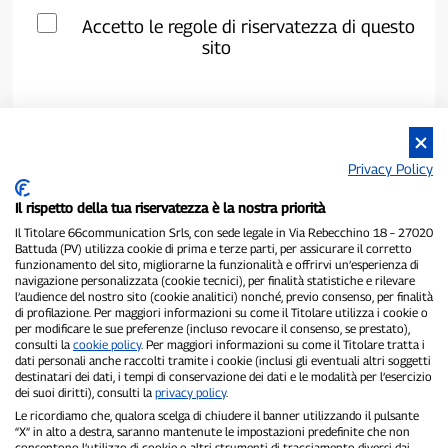
Accetto le regole di riservatezza di questo
sito
Privacy Policy
Il rispetto della tua riservatezza è la nostra priorità
Il Titolare 66communication Srls, con sede legale in Via Rebecchino 18 – 27020
Battuda (PV) utilizza cookie di prima e terze parti, per assicurare il corretto
funzionamento del sito, migliorarne la funzionalità e offrirvi un’esperienza di
navigazione personalizzata (cookie tecnici), per finalità statistiche e rilevare
P300.it è una Testata Giornalistica indipendente
l’audience del nostro sito (cookie analitici) nonché, previo consenso, per finalità
di profilazione. Per maggiori informazioni su come il Titolare utilizza i cookie o
Registrazione numero 1/2021 del 1/2/2021 - Tribunale di Pavia
per modificare le sue preferenze (incluso revocare il consenso, se prestato),
Proprietario ed editore:
66communication Srls
- P.IVA
consulti la
cookie policy
. Per maggiori informazioni su come il Titolare tratta i
02798890188
dati personali anche raccolti tramite i cookie (inclusi gli eventuali altri soggetti
Direttore Responsabile:
Alessandro Secchi
- Vicedirettore:
Federico
destinatari dei dati, i tempi di conservazione dei dati e le modalità per l’esercizio
Benedusi
dei suoi diritti), consulti la
privacy policy
.
Privacy Policy
-
Cookie Policy
Le ricordiamo che, qualora scelga di chiudere il banner utilizzando il pulsante
“X” in alto a destra, saranno mantenute le impostazioni predefinite che non
consentono l’utilizzo di cookie o altri strumenti di tracciamento diversi dai